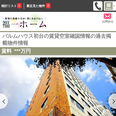
0
0
検討リスト
最近見た物件
お問合せ
パルムハウス初台の賃貸空室確認情報の過去掲
載物件情報
賃料
***
万円