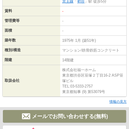
京王線
「
初台
」駅 徒歩5分
賃料
-
管理費等
-
面積
-
築年数
1975年 1月 (築51年)
種別/構造
マンション/鉄骨鉄筋コンクリート
階建
14階建
株式会社福一ホーム
東京都渋谷区笹塚２丁目16-2 ASP笹
取扱会社
塚ビル
TEL:03-5333-2757
東京都知事 (9) 第53079号
情報の見方
メールでお問い合わせする(無料)