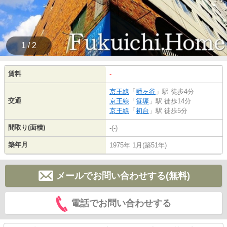
1 / 2
賃料
-
京王線
「
幡ヶ谷
」駅 徒歩4分
交通
京王線
「
笹塚
」駅 徒歩14分
京王線
「
初台
」駅 徒歩5分
間取り(面積)
-(-)
築年月
1975年 1月(築51年)
メールでお問い合わせする(無料)
電話でお問い合わせする