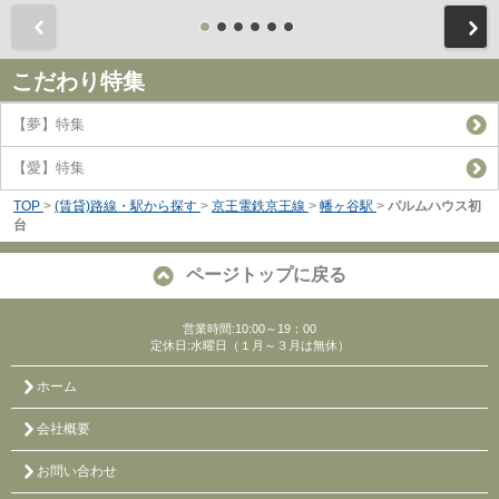
前
こだわり特集
【夢】特集
【愛】特集
TOP
>
(賃貸)路線・駅から探す
>
京王電鉄京王線
>
幡ヶ谷駅
>
パルムハウス初
台
ページトップに戻る
営業時間:10:00～19：00
定休日:水曜日（１月～３月は無休）
ホーム
会社概要
お問い合わせ