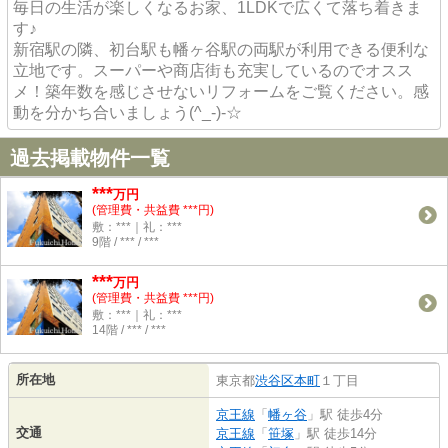
毎日の生活が楽しくなるお家、1LDKで広くて落ち着きま
す♪
新宿駅の隣、初台駅も幡ヶ谷駅の両駅が利用できる便利な
立地です。スーパーや商店街も充実しているのでオスス
メ！築年数を感じさせないリフォームをご覧ください。感
動を分かち合いましょう(^_-)-☆
過去掲載物件一覧
***
万円
(管理費・共益費 ***円)
敷：***｜礼：***
9階 / *** / ***
***
万円
(管理費・共益費 ***円)
敷：***｜礼：***
14階 / *** / ***
所在地
東京都
渋谷区
本町
１丁目
京王線
「
幡ヶ谷
」駅 徒歩4分
交通
京王線
「
笹塚
」駅 徒歩14分