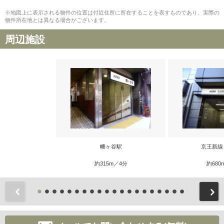
※地図上に表示される物件の位置は付近住所に所在することを表すものであり、実際の
物件所在地とは異なる場合がございます。
周辺施設
幡ヶ谷駅
京王新線
約315m／4分
約680
前