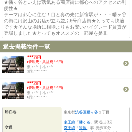
★幡ヶ谷といえば活気ある商店街に都心へのアクセスの利
便性★
テーマは都心に住む！目と鼻の先に新宿駅が・・・幡ヶ谷
の街には沢山のお店が立ち並ぶ6号商店街★とっても快適
です★そんな場所に相場よりもお安いハイグレード賃貸が
登場しました★とってもオススメの一部屋を是非
過去掲載物件一覧
***
万円
(管理費・共益費 ***円)
敷：***｜礼：***
3階 / *** / ***
***
万円
(管理費・共益費 ***円)
敷：***｜礼：***
6階 / *** / ***
所在地
東京都
渋谷区
幡ヶ谷
２丁目
京王線
「
幡ヶ谷
」駅 徒歩3分
交通
京王線
「
笹塚
」駅 徒歩10分