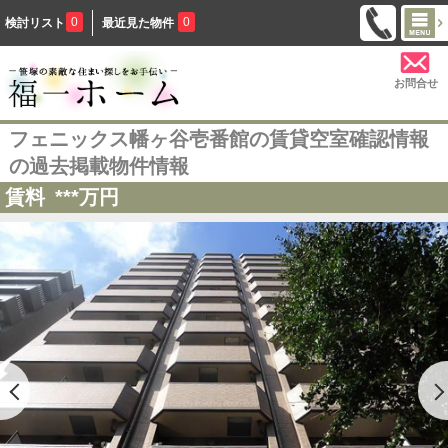
0
0
検討リスト
最近見た物件
お問合せ
フェニックス幡ヶ谷壱番館の賃貸空室確認情報
の過去掲載物件情報
賃料
***
万円