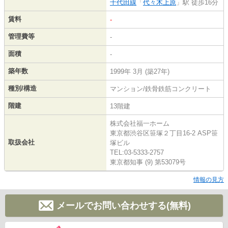
千代田線
「
代々木上原
」駅 徒歩16分
賃料
-
管理費等
-
面積
-
築年数
1999年 3月 (築27年)
種別/構造
マンション/鉄骨鉄筋コンクリート
階建
13階建
株式会社福一ホーム
東京都渋谷区笹塚２丁目16-2 ASP笹
取扱会社
塚ビル
TEL:03-5333-2757
東京都知事 (9) 第53079号
情報の見方
メールでお問い合わせする(無料)