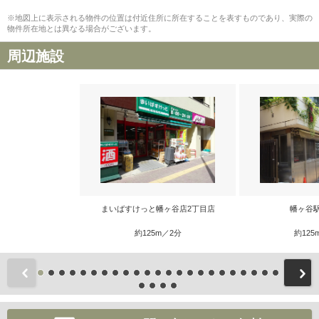
※地図上に表示される物件の位置は付近住所に所在することを表すものであり、実際の
物件所在地とは異なる場合がございます。
周辺施設
まいばすけっと幡ヶ谷店2丁目店
幡ヶ谷
約125m／2分
約125
前