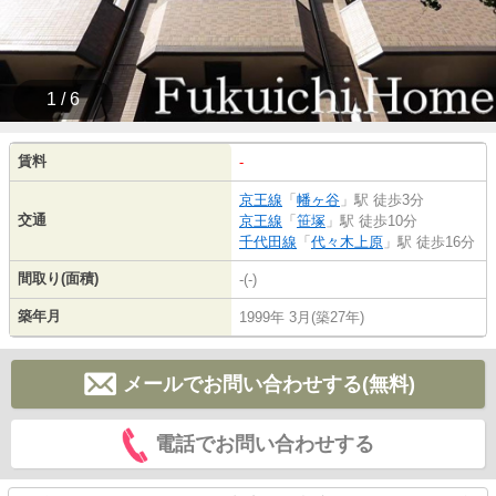
1 / 6
賃料
-
京王線
「
幡ヶ谷
」駅 徒歩3分
交通
京王線
「
笹塚
」駅 徒歩10分
千代田線
「
代々木上原
」駅 徒歩16分
間取り(面積)
-(-)
築年月
1999年 3月(築27年)
メールでお問い合わせする(無料)
電話でお問い合わせする