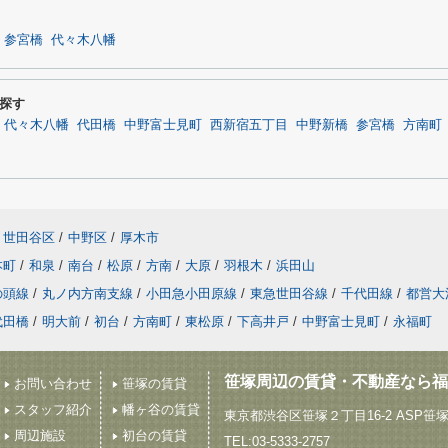
参宮橋
代々木八幡
探す
代々木八幡
代田橋
中野富士見町
西新宿五丁目
中野新橋
参宮橋
方南町
世田谷区
/
中野区
/
厚木市
本町
/
和泉
/
南台
/
松原
/
方南
/
大原
/
羽根木
/
浜田山
の頭線
/
丸ノ内方南支線
/
小田急小田原線
/
東急世田谷線
/
千代田線
/
都営大
代田橋
/
明大前
/
初台
/
方南町
/
東松原
/
下高井戸
/
中野富士見町
/
永福町
笹塚周辺の賃貸・不動産なら福
お問い合わせ
笹塚の賃貸
スタッフ紹介
幡ヶ谷の賃貸
東京都渋谷区笹塚２丁目16-2 ASP笹
周辺施設
初台の賃貸
TEL:03-5333-2757