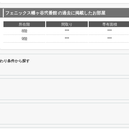
フェニックス幡ヶ谷弐番館
の過去に掲載したお部屋
所在階
間取り
専有面積
8階
***
***
9階
***
***
わり条件から探す