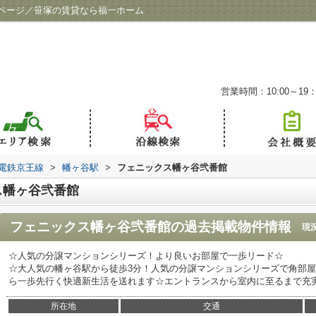
ページ／笹塚の賃貸なら福一ホーム
営業時間：10:00～19：
電鉄京王線
>
幡ヶ谷駅
>
フェニックス幡ヶ谷弐番館
ス幡ヶ谷弐番館
フェニックス幡ヶ谷弐番館
の過去掲載物件情報
現
☆人気の分譲マンションシリーズ！より良いお部屋で一歩リード☆
☆大人気の幡ヶ谷駅から徒歩3分！人気の分譲マンションシリーズで角部屋
ら一歩先行く快適新生活を送れます☆エントランスから室内に至るまで充
所在地
交通