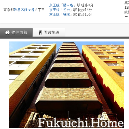
築
京王線
「
幡ヶ谷
」駅 徒歩3分
1
東京都
渋谷区
幡ヶ谷
２丁目
京王線
「
初台
」駅 徒歩14分
鉄
京王線
「
笹塚
」駅 徒歩15分
ー
物件情報
周辺施設