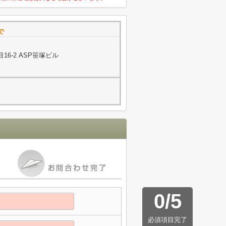
で
6-2 ASP笹塚ビル
0
/
5
必須項目完了