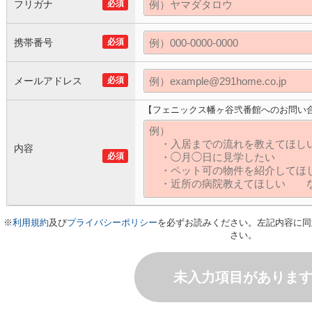
フリガナ
必須
携帯番号
必須
メールアドレス
必須
【フェニックス幡ヶ谷弐番館へのお問い
内容
必須
※
利用規約
及び
プライバシーポリシー
を必ずお読みください。左記内容に同
さい。
未入力項目がありま