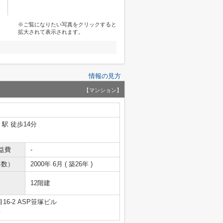
※ご覧になりたい写真をクリックすると
拡大されて表示されます。
情報の見方
【マンション】
」駅 徒歩14分
益費
-
年数）
2000年 6月 ( 築26年 )
12階建
6-2 ASP笹塚ビル
号