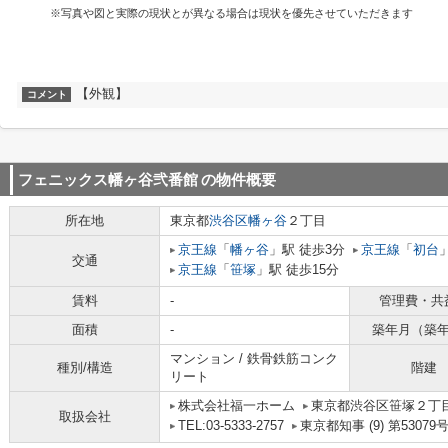
※写真や図と実際の現状とが異なる場合は現状を優先させていただきます
【外観】
コメント
フェニックス幡ヶ谷弐番館
の物件概要
所在地
東京都
渋谷区
幡ヶ谷
２丁目
京王線
「
幡ヶ谷
」駅 徒歩3分
京王線
「
初台
交通
京王線
「
笹塚
」駅 徒歩15分
賃料
-
管理費・共
面積
-
築年月（築
マンション / 鉄骨鉄筋コンク
種別/構造
階建
リート
株式会社福一ホーム
東京都渋谷区笹塚２丁目1
取扱会社
TEL:03-5333-2757
東京都知事 (9) 第53079