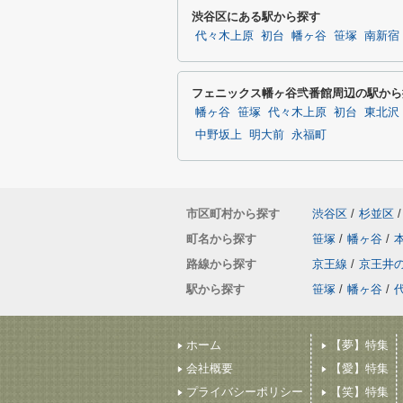
渋谷区にある駅から探す
代々木上原
初台
幡ヶ谷
笹塚
南新宿
フェニックス幡ヶ谷弐番館周辺の駅から
幡ヶ谷
笹塚
代々木上原
初台
東北沢
中野坂上
明大前
永福町
市区町村から探す
渋谷区
/
杉並区
/
町名から探す
笹塚
/
幡ヶ谷
/
路線から探す
京王線
/
京王井
駅から探す
笹塚
/
幡ヶ谷
/
ホーム
【夢】特集
会社概要
【愛】特集
プライバシーポリシー
【笑】特集