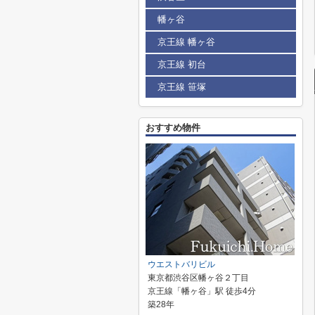
幡ヶ谷
京王線 幡ヶ谷
京王線 初台
京王線 笹塚
おすすめ物件
ウエストバリビル
東京都渋谷区幡ヶ谷２丁目
京王線「幡ヶ谷」駅 徒歩4分
築28年