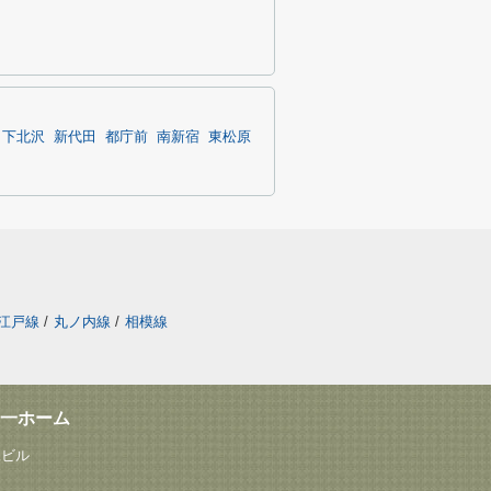
下北沢
新代田
都庁前
南新宿
東松原
江戸線
/
丸ノ内線
/
相模線
一ホーム
塚ビル