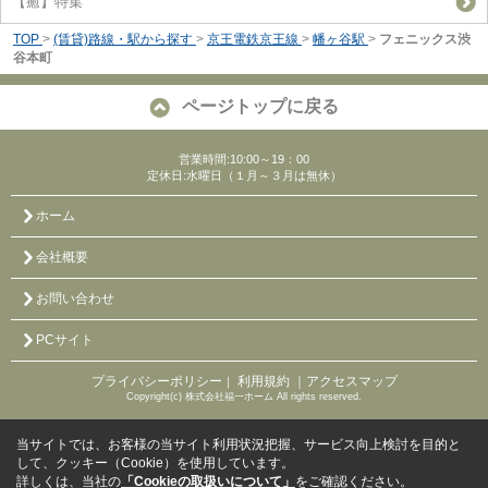
【癒】特集
TOP
>
(賃貸)路線・駅から探す
>
京王電鉄京王線
>
幡ヶ谷駅
>
フェニックス渋
谷本町
ページトップに戻る
営業時間:10:00～19：00
定休日:水曜日（１月～３月は無休）
ホーム
会社概要
お問い合わせ
PCサイト
プライバシーポリシー
利用規約
｜アクセスマップ
｜
Copyright(c) 株式会社福一ホーム All rights reserved.
当サイトでは、お客様の当サイト利用状況把握、サービス向上検討を目的と
して、クッキー（Cookie）を使用しています。
詳しくは、当社の
「Cookieの取扱いについて」
をご確認ください。