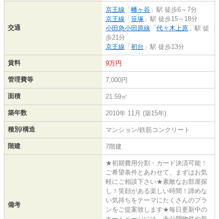
京王線
「
幡ヶ谷
」駅 徒歩6～7分
京王線
「
笹塚
」駅 徒歩15～18分
交通
小田急小田原線
「
代々木上原
」駅 徒
歩21分
京王線
「
初台
」駅 徒歩13分
賃料
9万円
管理費等
7,000円
面積
21.59㎡
築年数
2010年 11月 (築15年)
種別/構造
マンション/鉄筋コンクリート
階建
7階建
★初期費用分割・カード決済可能！
ご希望条件とあわせて、まずはお気
軽にご相談下さい★素敵なお部屋探
し！笑顔がある楽しい時間！諦めな
い気持ちをテーマにたくさんのプラ
備考
ンをご提案致します★毎日更新中の
ホームページには、未公開物件や新