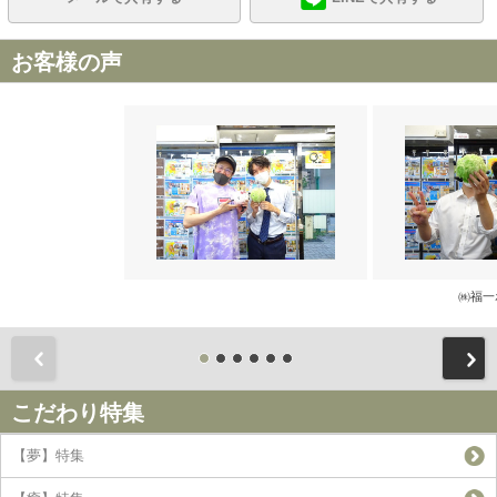
お客様の声
㈱福一
前
こだわり特集
【夢】特集