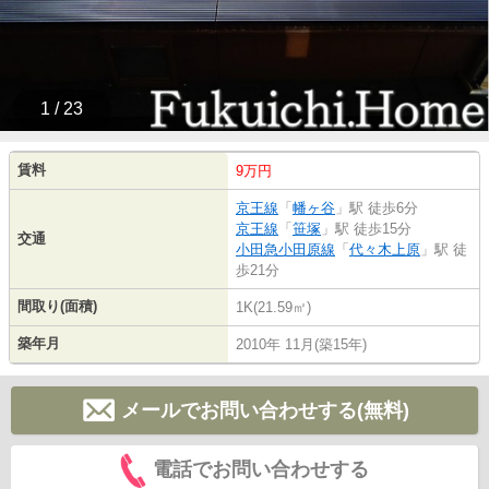
1 / 23
賃料
9万円
京王線
「
幡ヶ谷
」駅 徒歩6分
京王線
「
笹塚
」駅 徒歩15分
交通
小田急小田原線
「
代々木上原
」駅 徒
歩21分
間取り(面積)
1K(21.59㎡)
築年月
2010年 11月(築15年)
メールでお問い合わせする(無料)
電話でお問い合わせする