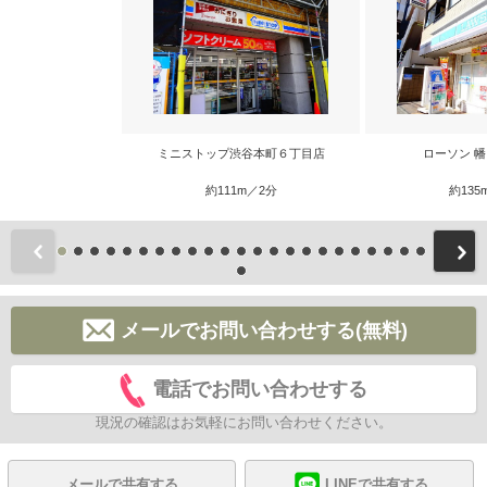
ミニストップ渋谷本町６丁目店
ローソン 
約111m／2分
約135
前
メールでお問い合わせする(無料)
電話でお問い合わせする
現況の確認はお気軽にお問い合わせください。
メールで共有する
LINEで共有する