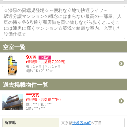
☆漆黒の異端児登場☆～便利な立地で快適ライフ～
駅近分譲マンションの概念にはまらない最高の一部屋、人
気の幡ヶ谷6号通り商店街を買い物しながら歩くと…そこ
には漆黒に輝くマンション☆築浅で綺麗な室内、充実した
設備仕様☆
空室一覧
9
万
円
NEW
(管理費・共益費 7,000円)
敷：1ヶ月｜礼：1ヶ月
4階 / 1K / 21.59㎡
過去掲載物件一覧
***
万円
(管理費・共益費 ***円)
敷：***｜礼：***
1階 / *** / ***
所在地
東京都
渋谷区
本町
６丁目