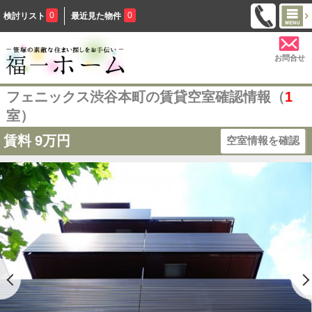
0
0
検討リスト
最近見た物件
お問合せ
フェニックス渋谷本町の賃貸空室確認情報（
1
室）
賃料
9万円
空室情報を確認