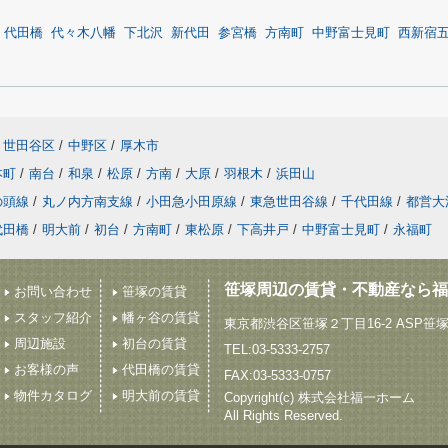
代田橋
代々木八幡
下北沢
新代田
参宮橋
方南町
中野富士見町
西新宿
世田谷区
/
中野区
/
厚木市
本町
/
南台
/
和泉
/
松原
/
方南
/
大原
/
羽根木
/
浜田山
の頭線
/
丸ノ内方南支線
/
小田急小田原線
/
東急世田谷線
/
千代田線
/
都営大
代田橋
/
明大前
/
初台
/
方南町
/
東松原
/
下高井戸
/
中野富士見町
/
永福町
笹塚周辺の賃貸・不動産なら福
お問い合わせ
笹塚の賃貸
スタッフ紹介
幡ヶ谷の賃貸
東京都渋谷区笹塚２丁目16-2 ASP笹
周辺施設
初台の賃貸
TEL:03-5333-2757
お客様の声
代田橋の賃貸
FAX:03-5333-0757
物件カタログ
明大前の賃貸
Copyright(c) 株式会社福一ホーム
All Rights Reserved.