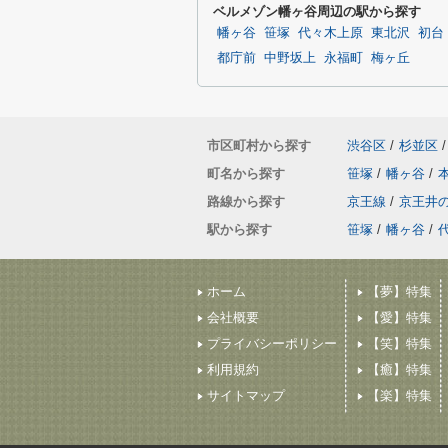
ベルメゾン幡ヶ谷周辺の駅から探す
幡ヶ谷
笹塚
代々木上原
東北沢
初台
都庁前
中野坂上
永福町
梅ヶ丘
市区町村から探す
渋谷区
/
杉並区
/
町名から探す
笹塚
/
幡ヶ谷
/
路線から探す
京王線
/
京王井
駅から探す
笹塚
/
幡ヶ谷
/
ホーム
【夢】特集
会社概要
【愛】特集
プライバシーポリシー
【笑】特集
利用規約
【癒】特集
サイトマップ
【楽】特集