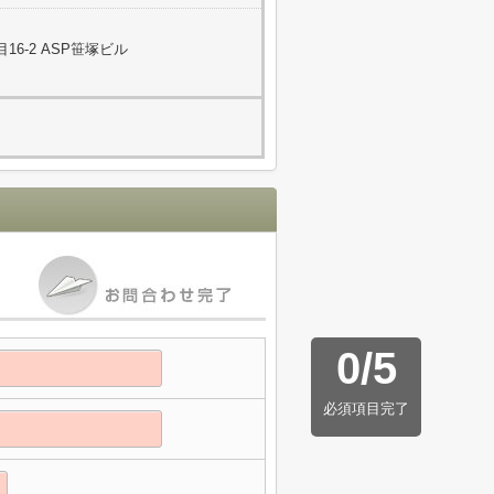
6-2 ASP笹塚ビル
0
/
5
必須項目完了