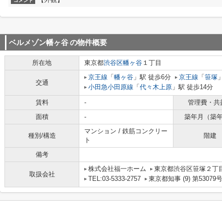
コメント
ベルメゾン幡ヶ谷
の物件概要
所在地
東京都
渋谷区
幡ヶ谷
１丁目
京王線
「
幡ヶ谷
」駅 徒歩6分
京王線
「
笹塚
交通
小田急小田原線
「
代々木上原
」駅 徒歩14分
賃料
-
管理費・共
面積
-
築年月（築
マンション / 鉄筋コンクリー
種別/構造
階建
ト
備考
株式会社福一ホーム
東京都渋谷区笹塚２丁目1
取扱会社
TEL:03-5333-2757
東京都知事 (9) 第53079