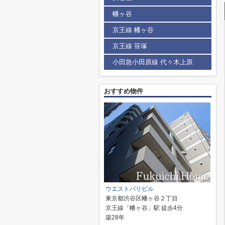
幡ヶ谷
京王線 幡ヶ谷
京王線 笹塚
小田急小田原線 代々木上原
おすすめ物件
ウエストバリビル
東京都渋谷区幡ヶ谷２丁目
京王線「幡ヶ谷」駅 徒歩4分
築28年