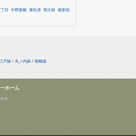
五丁目
中野新橋
東松原
明大前
南新宿
江戸線
/
丸ノ内線
/
相模線
一ホーム
塚ビル