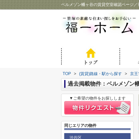
ベルメゾン幡ヶ谷の賃貸空室確認ページ／
TOP
>
(賃貸)路線・駅から探す
>
京王
過去掲載物件：ベルメゾン
▼ご希望の物件をお探しします
同じエリアの物件
渋谷区