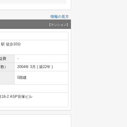
情報の見方
【マンション】
」駅 徒歩10分
益費
-
年数）
2004年 3月 ( 築22年 )
5階建
6-2 ASP笹塚ビル
号