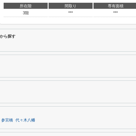
所在階
間取り
専有面積
3階
***
***
から探す
参宮橋
代々木八幡