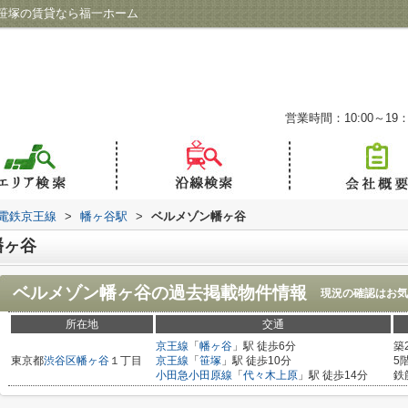
笹塚の賃貸なら福一ホーム
営業時間：10:00～19：
電鉄京王線
>
幡ヶ谷駅
>
ベルメゾン幡ヶ谷
幡ヶ谷
ベルメゾン幡ヶ谷
の過去掲載物件情報
現況の確認はお気
所在地
交通
京王線
「
幡ヶ谷
」駅 徒歩6分
築
東京都
渋谷区
幡ヶ谷
１丁目
京王線
「
笹塚
」駅 徒歩10分
5
小田急小田原線
「
代々木上原
」駅 徒歩14分
鉄