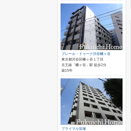
プレール・ドゥーク渋谷幡ヶ谷
東京都渋谷区幡ヶ谷１丁目
京王線「幡ヶ谷」駅 徒歩2分
築15年
プライマル笹塚