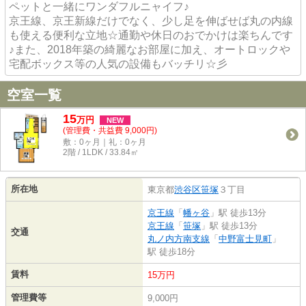
ペットと一緒にワンダフルニャイフ♪
京王線、京王新線だけでなく、少し足を伸ばせば丸の内線
も使える便利な立地☆通勤や休日のおでかけは楽ちんです
♪また、2018年築の綺麗なお部屋に加え、オートロックや
宅配ボックス等の人気の設備もバッチリ☆彡
空室一覧
15
万
円
NEW
(管理費・共益費 9,000円)
敷：0ヶ月｜礼：0ヶ月
2階 / 1LDK / 33.84㎡
所在地
東京都
渋谷区
笹塚
３丁目
京王線
「
幡ヶ谷
」駅 徒歩13分
京王線
「
笹塚
」駅 徒歩13分
交通
丸ノ内方南支線
「
中野富士見町
」
駅 徒歩18分
賃料
15万円
管理費等
9,000円