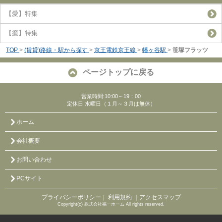
【愛】特集
【癒】特集
TOP
>
(賃貸)路線・駅から探す
>
京王電鉄京王線
>
幡ヶ谷駅
>
笹塚フラッツ
ページトップに戻る
営業時間:10:00～19：00
定休日:水曜日（１月～３月は無休）
ホーム
会社概要
お問い合わせ
PCサイト
プライバシーポリシー
利用規約
｜アクセスマップ
｜
Copyright(c) 株式会社福一ホーム All rights reserved.