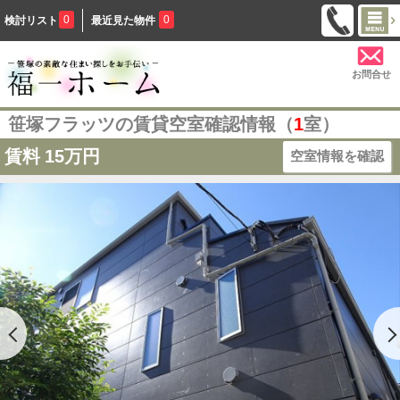
0
0
検討リスト
最近見た物件
お問合せ
笹塚フラッツの賃貸空室確認情報（
1
室）
賃料
15万円
空室情報を確認