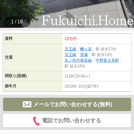
1 / 18
賃料
15万円
京王線
「
幡ヶ谷
」駅 徒歩13分
京王線
「
笹塚
」駅 徒歩13分
交通
丸ノ内方南支線
「
中野富士見町
」
駅 徒歩18分
間取り(面積)
1LDK(33.84㎡)
築年月
2018年 10月(築7年)
メールでお問い合わせする(無料)
電話でお問い合わせする