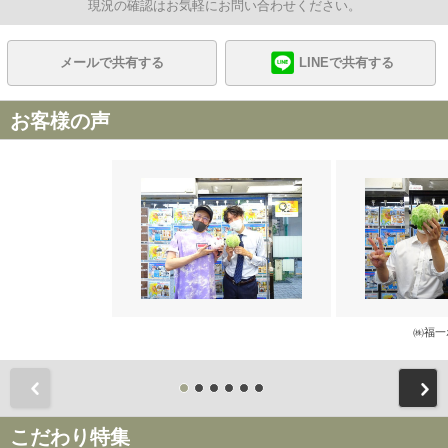
現況の確認はお気軽にお問い合わせください。
メールで共有する
LINEで共有する
お客様の声
㈱福一
前
こだわり特集