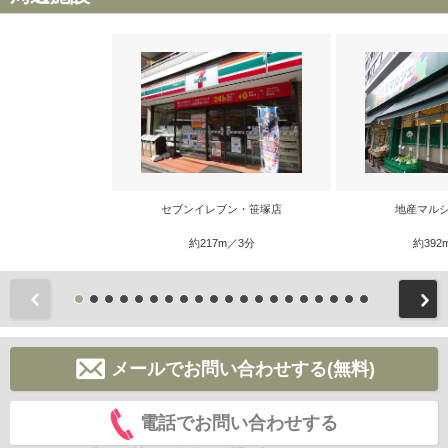
セブンイレブン・笹塚店
地産マルシ
約217m／3分
約392
前
メールでお問い合わせする(無料)
電話でお問い合わせする