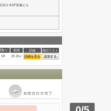
6-2 ASP笹塚ビル
間取り
面積
詳細
検討リスト
1R
20.20㎡
詳細を見る
追加する
0
/
5