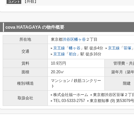
【外観】
コメント
cova HATAGAYA
の物件概要
所在地
東京都
渋谷区
幡ヶ谷
２丁目
京王線
「
幡ヶ谷
」駅 徒歩4分
京王線
「
笹塚
交通
京王線
「
初台
」駅 徒歩16分
賃料
10.9万円
管理費・共
面積
20.20㎡
築年月（築
マンション / 鉄筋コンクリー
種別/構造
階建
ト
株式会社福一ホーム
東京都渋谷区笹塚２丁目1
取扱会社
TEL:03-5333-2757
東京都知事 (9) 第53079