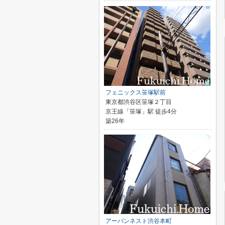
フェニックス笹塚駅前
東京都渋谷区笹塚２丁目
京王線「笹塚」駅 徒歩4分
築26年
アーバンネスト渋谷本町