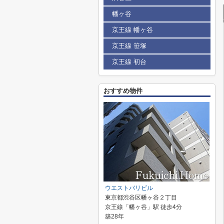
幡ヶ谷
京王線 幡ヶ谷
京王線 笹塚
京王線 初台
おすすめ物件
ウエストバリビル
東京都渋谷区幡ヶ谷２丁目
京王線「幡ヶ谷」駅 徒歩4分
築28年