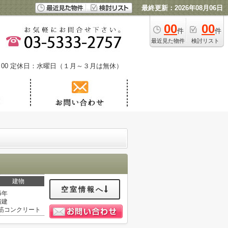
最終更新：2026年08月06日
00
00
件
件
最近見た物件
検討リスト
00
定休日：水曜日（１月～３月は無休）
建物
空室情報へ
5年
階建
筋コンクリート