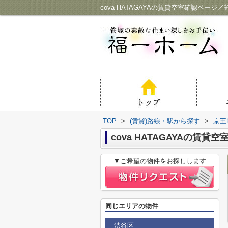
cova HATAGAYAの賃貸空室確認ペー
TOP
>
(賃貸)路線・駅から探す
>
京王
cova HATAGAYAの賃貸
▼ご希望の物件をお探しします
同じエリアの物件
渋谷区