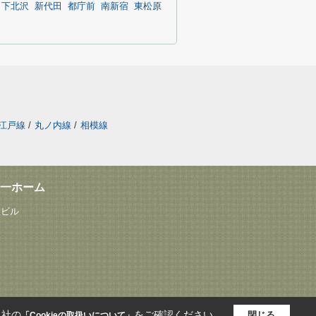
下北沢
新代田
都庁前
南新宿
東松原
江戸線
/
丸ノ内線
/
相模線
一ホーム
塚ビル
当社の
をご確認ください。
閉じる
「Cookieの取扱いについて」