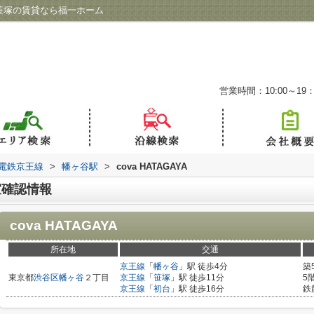
ジ／笹塚の賃貸なら福一ホーム
営業時間：10:00～19：
電鉄京王線
>
幡ヶ谷駅
>
cova HATAGAYA
空室確認情報
cova HATAGAYA
所在地
交通
京王線
「
幡ヶ谷
」駅 徒歩4分
築
東京都
渋谷区
幡ヶ谷
２丁目
京王線
「
笹塚
」駅 徒歩11分
5
京王線
「
初台
」駅 徒歩16分
鉄