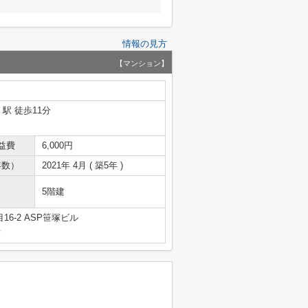
情報の見方
【マンション】
」駅 徒歩11分
益費
6,000円
年数）
2021年 4月 ( 築5年 )
5階建
6-2 ASP笹塚ビル
号