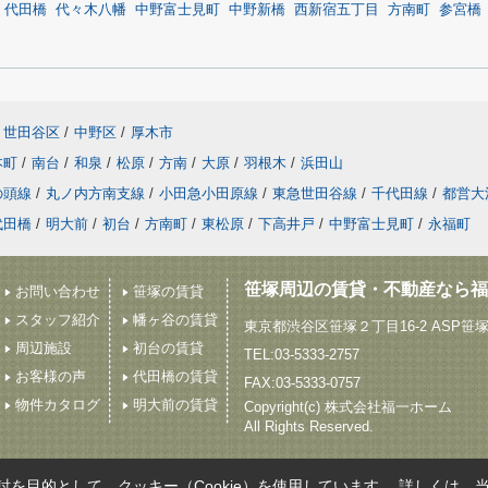
代田橋
代々木八幡
中野富士見町
中野新橋
西新宿五丁目
方南町
参宮橋
世田谷区
/
中野区
/
厚木市
本町
/
南台
/
和泉
/
松原
/
方南
/
大原
/
羽根木
/
浜田山
の頭線
/
丸ノ内方南支線
/
小田急小田原線
/
東急世田谷線
/
千代田線
/
都営大
代田橋
/
明大前
/
初台
/
方南町
/
東松原
/
下高井戸
/
中野富士見町
/
永福町
笹塚周辺の賃貸・不動産なら福
お問い合わせ
笹塚の賃貸
スタッフ紹介
幡ヶ谷の賃貸
東京都渋谷区笹塚２丁目16-2 ASP笹
周辺施設
初台の賃貸
TEL:03-5333-2757
お客様の声
代田橋の賃貸
FAX:03-5333-0757
物件カタログ
明大前の賃貸
Copyright(c) 株式会社福一ホーム
All Rights Reserved.
を目的として、クッキー（Cookie）を使用しています。
詳しくは、