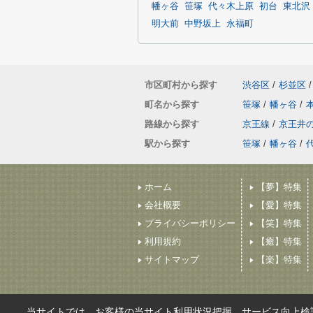
幡ヶ谷
笹塚
代々木上原
初台
東北沢
明大前
中野坂上
永福町
市区町村から探す
渋谷区
/
杉並区
/
町名から探す
笹塚
/
幡ヶ谷
/
路線から探す
京王線
/
京王井
駅から探す
笹塚
/
幡ヶ谷
/
ホーム
【夢】特集
会社概要
【愛】特集
プライバシーポリシー
【笑】特集
利用規約
【癒】特集
サイトマップ
【楽】特集
当サイトでは、お客様の当サイト利用状況把握、サービス向上検討