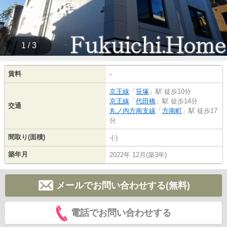
1 / 3
賃料
-
京王線
「
笹塚
」駅 徒歩10分
京王線
「
代田橋
」駅 徒歩14分
交通
丸ノ内方南支線
「
方南町
」駅 徒歩17
分
間取り(面積)
-(-)
築年月
2022年 12月(築3年)
メールでお問い合わせする(無料)
電話でお問い合わせする