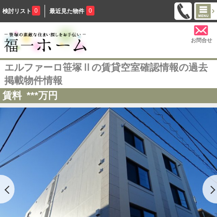
0
0
検討リスト
最近見た物件
お問合せ
エルファーロ笹塚Ⅱの賃貸空室確認情報の過去
掲載物件情報
賃料
***
万円