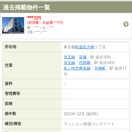
過去掲載物件一覧
***
万円
(管理費・共益費 ***円)
敷：***｜礼：***
2階 / *** / ***
所在地
東京都
杉並区
方南
１丁目
京王線
「
笹塚
」駅 徒歩10分
京王線
「
代田橋
」駅 徒歩14分
交通
丸ノ内方南支線
「
方南町
」駅 徒歩17
分
賃料
-
管理費等
-
面積
-
築年数
2022年 12月 (築3年)
種別/構造
マンション/鉄筋コンクリート