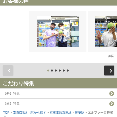
お客様の声
㈱福一
前
こだわり特集
【夢】特集
【癒】特集
TOP
>
(賃貸)路線・駅から探す
>
京王電鉄京王線
>
笹塚駅
>
エルファーロ笹塚