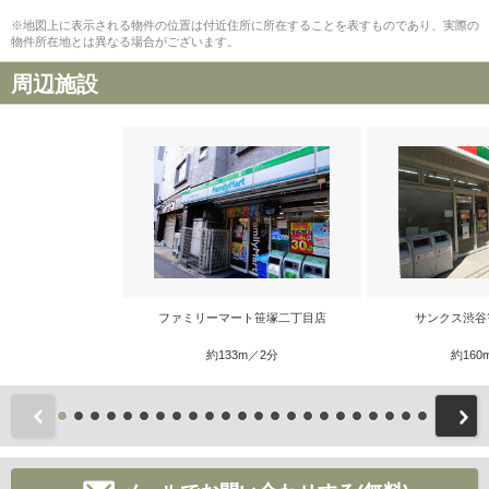
※地図上に表示される物件の位置は付近住所に所在することを表すものであり、実際の
物件所在地とは異なる場合がございます。
周辺施設
ファミリーマート笹塚二丁目店
サンクス渋谷
約133m／2分
約160
前