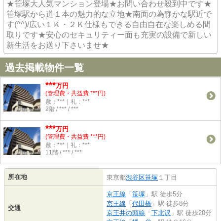
★笹塚大人気マンション登場★お問い合わせ殺到中です★
笹塚駅から道１本の魅力的な立地★南面の為静かな駅近で
す(^^)/広い１Ｋ・２Ｋ仕様もできる自由自在な楽しめる間
取りです★安心のセキュリティー面も充実の設備で新しい
新生活をお送り下さいませ★
過去掲載物件一覧
***
万円
(管理費・共益費 ***円)
敷：***｜礼：***
2階 / *** / ***
***
万円
(管理費・共益費 ***円)
敷：***｜礼：***
11階 / *** / ***
所在地
東京都
渋谷区
笹塚
１丁目
京王線
「
笹塚
」駅 徒歩5分
京王線
「
代田橋
」駅 徒歩8分
交通
京王井の頭線
「
下北沢
」駅 徒歩20分