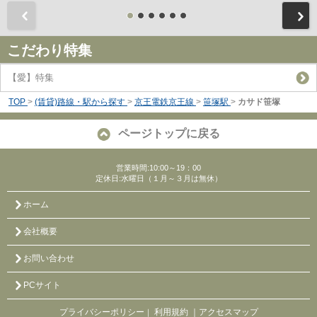
前
こだわり特集
【愛】特集
TOP
>
(賃貸)路線・駅から探す
>
京王電鉄京王線
>
笹塚駅
>
カサド笹塚
ページトップに戻る
営業時間:10:00～19：00
定休日:水曜日（１月～３月は無休）
ホーム
会社概要
お問い合わせ
PCサイト
プライバシーポリシー
利用規約
｜アクセスマップ
｜