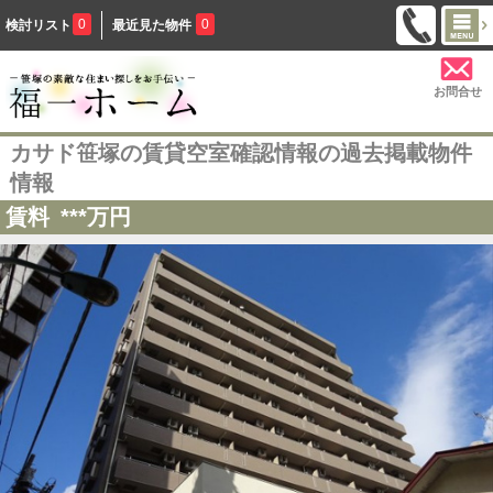
0
0
検討リスト
最近見た物件
お問合せ
カサド笹塚の賃貸空室確認情報の過去掲載物件
情報
賃料
***
万円