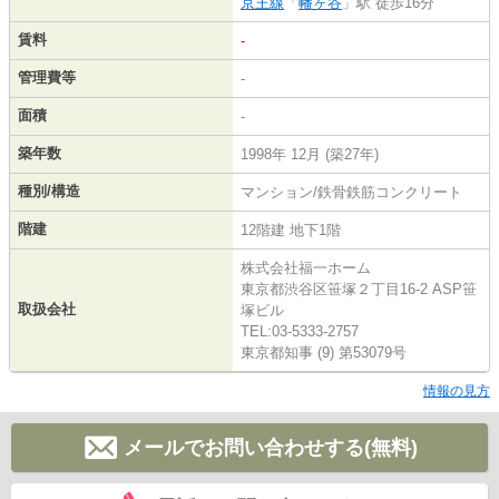
京王線
「
幡ヶ谷
」駅 徒歩16分
賃料
-
管理費等
-
面積
-
築年数
1998年 12月 (築27年)
種別/構造
マンション/鉄骨鉄筋コンクリート
階建
12階建 地下1階
株式会社福一ホーム
東京都渋谷区笹塚２丁目16-2 ASP笹
取扱会社
塚ビル
TEL:03-5333-2757
東京都知事 (9) 第53079号
情報の見方
メールでお問い合わせする(無料)