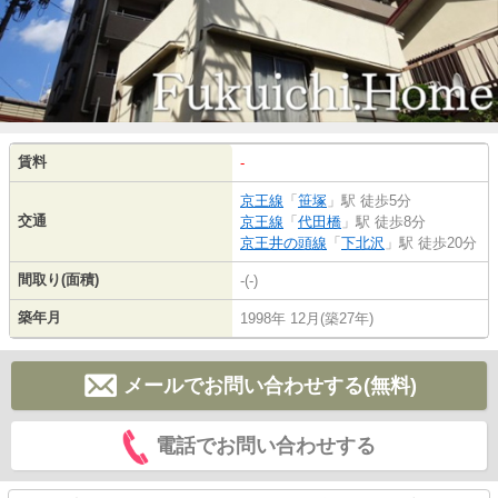
賃料
-
京王線
「
笹塚
」駅 徒歩5分
交通
京王線
「
代田橋
」駅 徒歩8分
京王井の頭線
「
下北沢
」駅 徒歩20分
間取り(面積)
-(-)
築年月
1998年 12月(築27年)
メールでお問い合わせする(無料)
電話でお問い合わせする