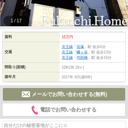
1 / 17
賃料
15万円
京王線
「
笹塚
」駅 徒歩5分
交通
京王線
「
幡ヶ谷
」駅 徒歩13分
京王線
「
代田橋
」駅 徒歩15分
間取り(面積)
1DK(38.18㎡)
築年月
2017年 8月(築9年)
メールでお問い合わせする(無料)
電話でお問い合わせする
自分だけの秘密基地がここに☆