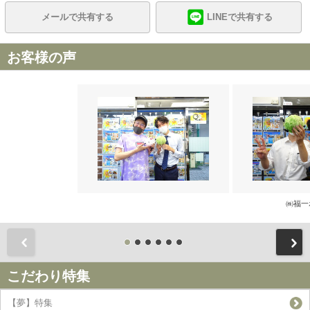
メールで共有する
LINEで共有する
お客様の声
㈱福一
前
こだわり特集
【夢】特集