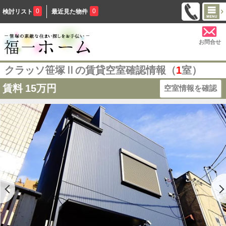
0
0
検討リスト
最近見た物件
お問合せ
クラッソ笹塚Ⅱの賃貸空室確認情報（
1
室）
賃料
15万円
空室情報を確認