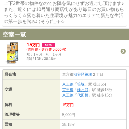
上下2世帯の物件なのでお隣を気にせずお過ごし頂けます♪
また、近くには10号通り商店街があり毎日のお買い物もら
っくらく☆落ち着いた住環境が魅力のエリアで新たな生活
の第一歩を踏み出そう(^_-)-☆
空室一覧
15
万
円
NEW
(管理費・共益費 5,000円)
敷：1ヶ月｜礼：1ヶ月
2階 / 1DK / 38.18㎡
所在地
東京都
渋谷区
笹塚
２丁目
京王線
「
笹塚
」駅 徒歩5分
交通
京王線
「
幡ヶ谷
」駅 徒歩13分
京王線
「
代田橋
」駅 徒歩15分
賃料
15万円
管理費等
5,000円
面積
38.18㎡