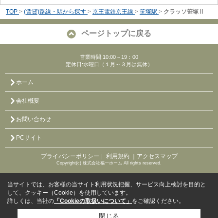
TOP
>
(賃貸)路線・駅から探す
>
京王電鉄京王線
>
笹塚駅
>
クラッソ笹塚Ⅱ
ページトップに戻る
営業時間:10:00～19：00
定休日:水曜日（１月～３月は無休）
ホーム
会社概要
お問い合わせ
PCサイト
プライバシーポリシー
利用規約
｜アクセスマップ
｜
Copyright(c) 株式会社福一ホーム All rights reserved.
当サイトでは、お客様の当サイト利用状況把握、サービス向上検討を目的と
して、クッキー（Cookie）を使用しています。
詳しくは、当社の
「Cookieの取扱いについて」
をご確認ください。
閉じる