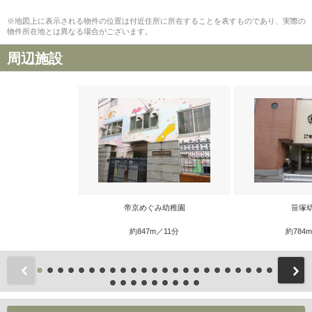
※地図上に表示される物件の位置は付近住所に所在することを表すものであり、実際の
物件所在地とは異なる場合がございます。
周辺施設
帝京めぐみ幼稚園
笹塚
約847m／11分
約784
前