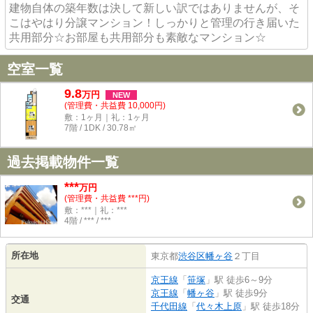
建物自体の築年数は決して新しい訳ではありませんが、そ
こはやはり分譲マンション！しっかりと管理の行き届いた
共用部分☆お部屋も共用部分も素敵なマンション☆
空室一覧
9.8
万
円
NEW
(管理費・共益費 10,000円)
敷：1ヶ月｜礼：1ヶ月
7階 / 1DK / 30.78㎡
過去掲載物件一覧
***
万円
(管理費・共益費 ***円)
敷：***｜礼：***
4階 / *** / ***
所在地
東京都
渋谷区
幡ヶ谷
２丁目
京王線
「
笹塚
」駅 徒歩6～9分
京王線
「
幡ヶ谷
」駅 徒歩9分
交通
千代田線
「
代々木上原
」駅 徒歩18分