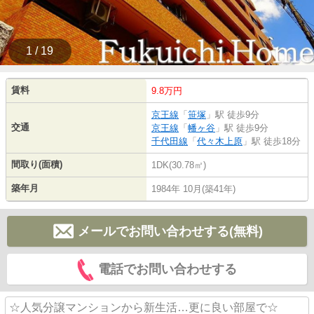
1 / 19
賃料
9.8万円
京王線
「
笹塚
」駅 徒歩9分
交通
京王線
「
幡ヶ谷
」駅 徒歩9分
千代田線
「
代々木上原
」駅 徒歩18分
間取り(面積)
1DK(30.78㎡)
築年月
1984年 10月(築41年)
メールでお問い合わせする(無料)
電話でお問い合わせする
☆人気分譲マンションから新生活…更に良い部屋で☆