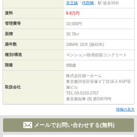
京王線
「
代田橋
」駅 徒歩16分
賃料
9.8万円
管理費等
10,000円
面積
30.78㎡
築年数
1984年 10月 (築41年)
種別/構造
マンション/鉄骨鉄筋コンクリート
階建
9階建
株式会社福一ホーム
東京都渋谷区笹塚２丁目16-2 ASP笹
取扱会社
塚ビル
TEL:03-5333-2757
東京都知事 (9) 第53079号
情報の見方
メールでお問い合わせする(無料)