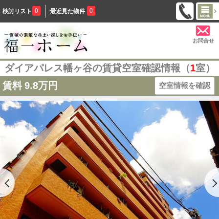
0
0
検討リスト
最近見た物件
お問合せ
ダイアパレス幡ヶ谷の賃貸空室確認情報（
1
室）
賃料
9.8万円
空室情報を確認