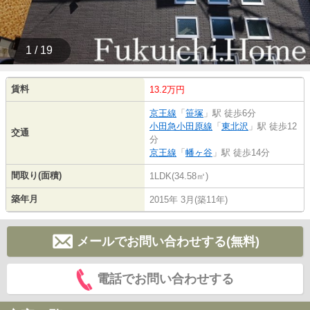
1 / 19
賃料
13.2万円
京王線
「
笹塚
」駅 徒歩6分
小田急小田原線
「
東北沢
」駅 徒歩12
交通
分
京王線
「
幡ヶ谷
」駅 徒歩14分
間取り(面積)
1LDK(34.58㎡)
築年月
2015年 3月(築11年)
メールでお問い合わせする(無料)
電話でお問い合わせする