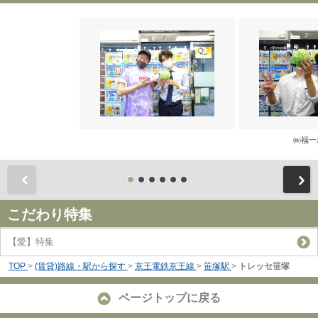
㈱福一
前
こだわり特集
【愛】特集
TOP
>
(賃貸)路線・駅から探す
>
京王電鉄京王線
>
笹塚駅
>
トレッセ笹塚
ページトップに戻る