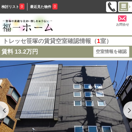
0
0
検討リスト
最近見た物件
お問合せ
トレッセ笹塚の賃貸空室確認情報（
1
室）
賃料
13.2万円
空室情報を確認