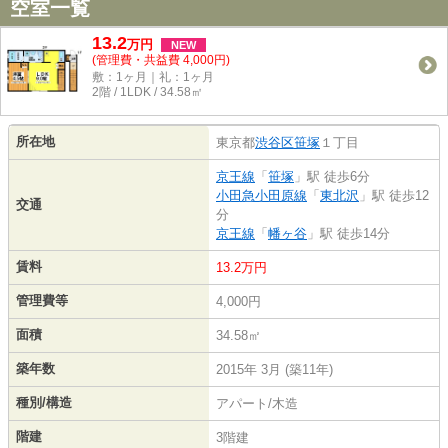
空室一覧
13.2
万
円
NEW
(管理費・共益費 4,000円)
敷：1ヶ月｜礼：1ヶ月
2階 / 1LDK / 34.58㎡
所在地
東京都
渋谷区
笹塚
１丁目
京王線
「
笹塚
」駅 徒歩6分
小田急小田原線
「
東北沢
」駅 徒歩12
交通
分
京王線
「
幡ヶ谷
」駅 徒歩14分
賃料
13.2万円
管理費等
4,000円
面積
34.58㎡
築年数
2015年 3月 (築11年)
種別/構造
アパート/木造
階建
3階建