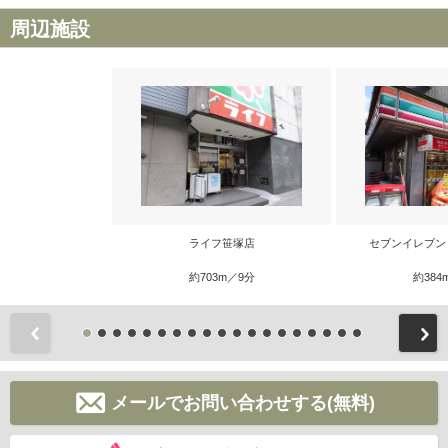
周辺施設
ライフ笹塚店
セブンイレブン
約703m／9分
約384
前
メールでお問い合わせする(無料)