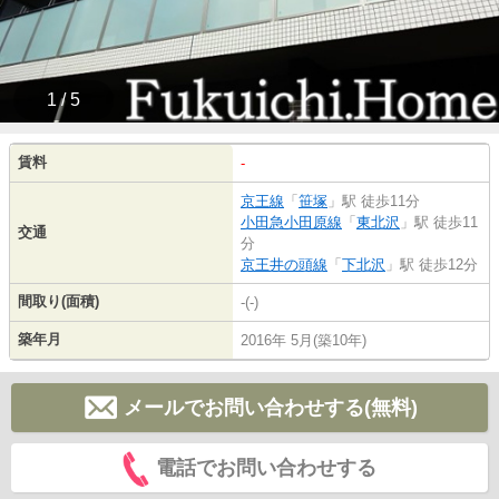
1 / 5
賃料
-
京王線
「
笹塚
」駅 徒歩11分
小田急小田原線
「
東北沢
」駅 徒歩11
交通
分
京王井の頭線
「
下北沢
」駅 徒歩12分
間取り(面積)
-(-)
築年月
2016年 5月(築10年)
メールでお問い合わせする(無料)
電話でお問い合わせする