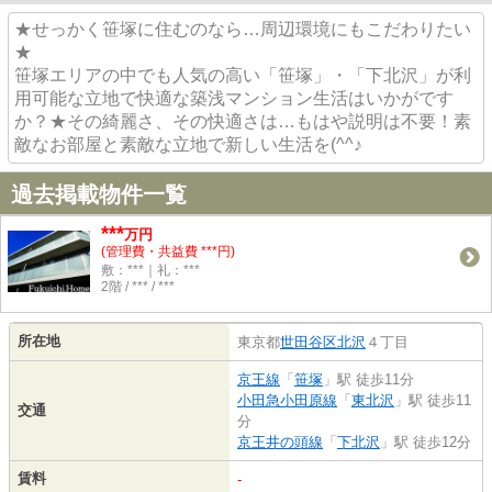
★せっかく笹塚に住むのなら…周辺環境にもこだわりたい
★
笹塚エリアの中でも人気の高い「笹塚」・「下北沢」が利
用可能な立地で快適な築浅マンション生活はいかがです
か？★その綺麗さ、その快適さは…もはや説明は不要！素
敵なお部屋と素敵な立地で新しい生活を(^^♪
過去掲載物件一覧
***
万円
(管理費・共益費 ***円)
敷：***｜礼：***
2階 / *** / ***
所在地
東京都
世田谷区
北沢
４丁目
京王線
「
笹塚
」駅 徒歩11分
小田急小田原線
「
東北沢
」駅 徒歩11
交通
分
京王井の頭線
「
下北沢
」駅 徒歩12分
賃料
-