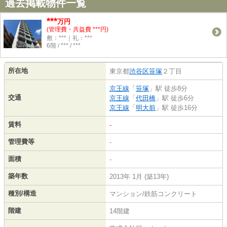
過去掲載物件一覧
***
万円
(管理費・共益費 ***円)
敷：***｜礼：***
6階 / *** / ***
所在地
東京都
渋谷区
笹塚
２丁目
京王線
「
笹塚
」駅 徒歩8分
交通
京王線
「
代田橋
」駅 徒歩6分
京王線
「
明大前
」駅 徒歩16分
賃料
-
管理費等
-
面積
-
築年数
2013年 1月 (築13年)
種別/構造
マンション/鉄筋コンクリート
階建
14階建