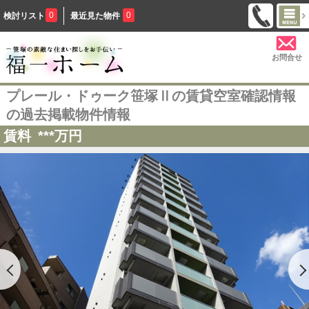
0
0
検討リスト
最近見た物件
お問合せ
プレール・ドゥーク笹塚Ⅱの賃貸空室確認情報
の過去掲載物件情報
賃料
***
万円