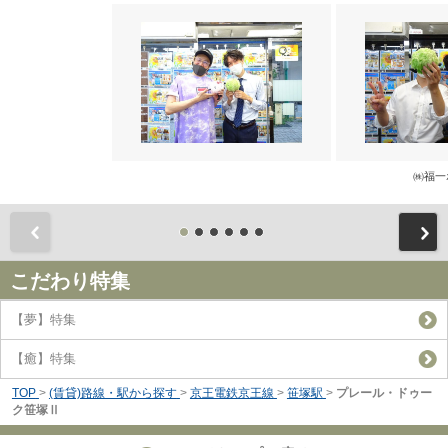
㈱福一
前
こだわり特集
【夢】特集
【癒】特集
TOP
>
(賃貸)路線・駅から探す
>
京王電鉄京王線
>
笹塚駅
>
プレール・ドゥー
ク笹塚Ⅱ