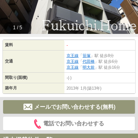
1 / 5
賃料
-
京王線
「
笹塚
」駅 徒歩8分
交通
京王線
「
代田橋
」駅 徒歩6分
京王線
「
明大前
」駅 徒歩16分
間取り(面積)
-(-)
築年月
2013年 1月(築13年)
メールでお問い合わせする(無料)
電話でお問い合わせする