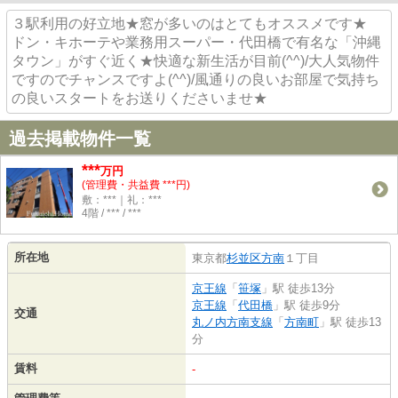
３駅利用の好立地★窓が多いのはとてもオススメです★
ドン・キホーテや業務用スーパー・代田橋で有名な「沖縄
タウン」がすぐ近く★快適な新生活が目前(^^)/大人気物件
ですのでチャンスですよ(^^)/風通りの良いお部屋で気持ち
の良いスタートをお送りくださいませ★
過去掲載物件一覧
***
万円
(管理費・共益費 ***円)
敷：***｜礼：***
4階 / *** / ***
所在地
東京都
杉並区
方南
１丁目
京王線
「
笹塚
」駅 徒歩13分
京王線
「
代田橋
」駅 徒歩9分
交通
丸ノ内方南支線
「
方南町
」駅 徒歩13
分
賃料
-