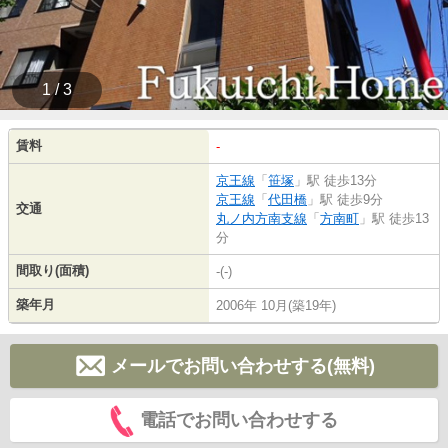
1 / 3
賃料
-
京王線
「
笹塚
」駅 徒歩13分
京王線
「
代田橋
」駅 徒歩9分
交通
丸ノ内方南支線
「
方南町
」駅 徒歩13
分
間取り(面積)
-(-)
築年月
2006年 10月(築19年)
メールでお問い合わせする(無料)
電話でお問い合わせする