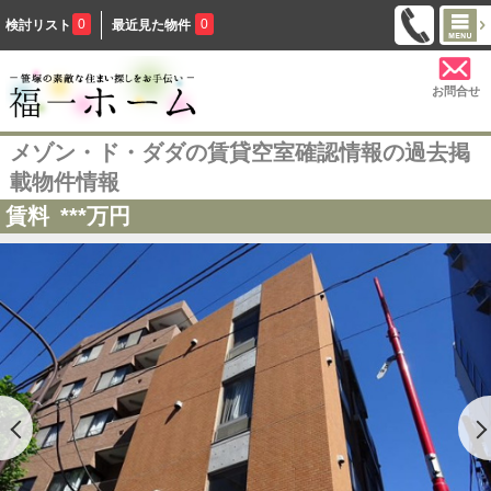
0
0
検討リスト
最近見た物件
お問合せ
メゾン・ド・ダダの賃貸空室確認情報の過去掲
載物件情報
賃料
***
万円