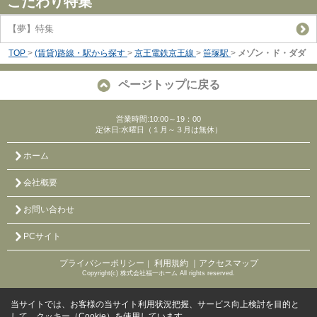
こだわり特集
【夢】特集
TOP
>
(賃貸)路線・駅から探す
>
京王電鉄京王線
>
笹塚駅
>
メゾン・ド・ダダ
ページトップに戻る
営業時間:10:00～19：00
定休日:水曜日（１月～３月は無休）
ホーム
会社概要
お問い合わせ
PCサイト
プライバシーポリシー
利用規約
｜アクセスマップ
｜
Copyright(c) 株式会社福一ホーム All rights reserved.
当サイトでは、お客様の当サイト利用状況把握、サービス向上検討を目的と
して、クッキー（Cookie）を使用しています。