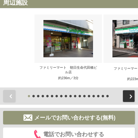
周辺施設
ファミリーマート 朝日生命代田橋ビ
ファミリーマー
ル店
約236m／3分
約223
前
メールでお問い合わせする(無料)
電話でお問い合わせする