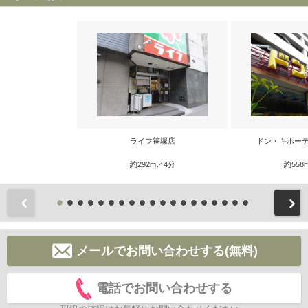
ライフ笹塚店
ドン・キホーテ
約292m／4分
約558
前
メールでお問い合わせする(無料)
電話でお問い合わせする