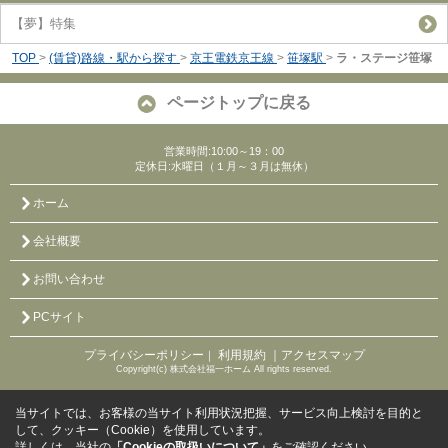
【夢】特集
TOP
>
(賃貸)路線・駅から探す
>
京王電鉄京王線
>
笹塚駅
>
ラ・ステージ笹塚
ページトップに戻る
営業時間:10:00～19：00
定休日:水曜日（１月～３月は無休）
ホーム
会社概要
お問い合わせ
PCサイト
プライバシーポリシー
利用規約
｜アクセスマップ
｜
Copyright(c) 株式会社福一ホーム All rights reserved.
当サイトでは、お客様の当サイト利用状況把握、サービス向上検討を目的と
して、クッキー（Cookie）を使用しています。
詳しくは、当社の
「Cookieの取扱いについて」
をご確認ください。