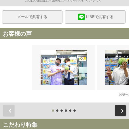
現況の確認はお気軽にお問い合わせください。
メールで共有する
LINEで共有する
お客様の声
㈱福一
前
こだわり特集