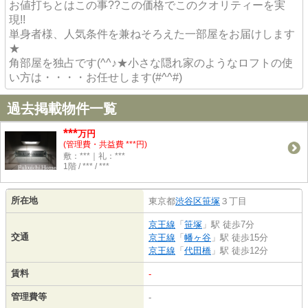
お値打ちとはこの事??この価格でこのクオリティーを実
現!!
単身者様、人気条件を兼ねそろえた一部屋をお届けします
★
角部屋を独占です(^^♪★小さな隠れ家のようなロフトの使
い方は・・・・お任せします(#^^#)
過去掲載物件一覧
***
万円
(管理費・共益費 ***円)
敷：***｜礼：***
1階 / *** / ***
所在地
東京都
渋谷区
笹塚
３丁目
京王線
「
笹塚
」駅 徒歩7分
交通
京王線
「
幡ヶ谷
」駅 徒歩15分
京王線
「
代田橋
」駅 徒歩12分
賃料
-
管理費等
-