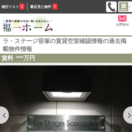
0
0
検討リスト
最近見た物件
お問合せ
ラ・ステージ笹塚の賃貸空室確認情報の過去掲
載物件情報
賃料
***
万円