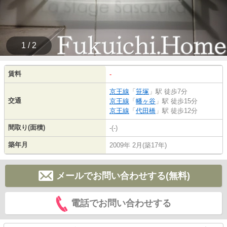
1 / 2
賃料
-
京王線
「
笹塚
」駅 徒歩7分
交通
京王線
「
幡ヶ谷
」駅 徒歩15分
京王線
「
代田橋
」駅 徒歩12分
間取り(面積)
-(-)
築年月
2009年 2月(築17年)
メールでお問い合わせする(無料)
電話でお問い合わせする