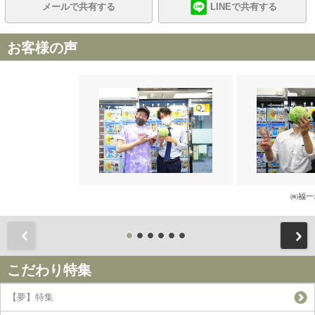
メールで共有する
LINEで共有する
お客様の声
㈱福一
前
こだわり特集
【夢】特集