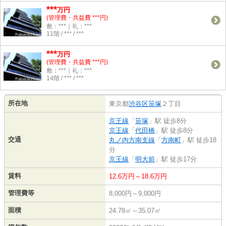
***
万円
(管理費・共益費 ***円)
敷：***｜礼：***
11階 / *** / ***
***
万円
(管理費・共益費 ***円)
敷：***｜礼：***
14階 / *** / ***
所在地
東京都
渋谷区
笹塚
２丁目
京王線
「
笹塚
」駅 徒歩8分
京王線
「
代田橋
」駅 徒歩8分
交通
丸ノ内方南支線
「
方南町
」駅 徒歩18
分
京王線
「
明大前
」駅 徒歩17分
賃料
12.6万円～18.6万円
管理費等
8,000円～9,000円
面積
24.78㎡～35.07㎡