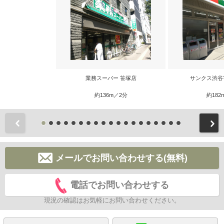
業務スーパー 笹塚店
サンクス渋谷
約136m／2分
約182
前
メールでお問い合わせする(無料)
電話でお問い合わせする
現況の確認はお気軽にお問い合わせください。