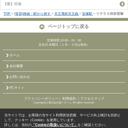
【癒】特集
TOP
>
(賃貸)路線・駅から探す
>
京王電鉄京王線
>
笹塚駅
>
リテラス渋谷笹塚
ページトップに戻る
営業時間:10:00～19：00
定休日:水曜日（１月～３月は無休）
ホーム
会社概要
お問い合わせ
PCサイト
プライバシーポリシー
利用規約
｜アクセスマップ
｜
Copyright(c) 株式会社福一ホーム All rights reserved.
当サイトでは、お客様の当サイト利用状況把握、サービス向上検討を目的と
して、クッキー（Cookie）を使用しています。
詳しくは、当社の
「Cookieの取扱いについて」
をご確認ください。