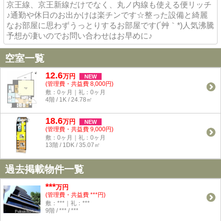
京王線、京王新線だけでなく、丸ノ内線も使える便リッチ
♪通勤や休日のお出かけは楽チンです☆整った設備と綺麗
なお部屋に思わずうっとりするお部屋です(´艸｀*)人気沸騰
予想が凄いのでお問い合わせはお早めに♪
空室一覧
12.6
万
円
NEW
(管理費・共益費 8,000円)
敷：0ヶ月｜礼：0ヶ月
4階 / 1K / 24.78㎡
18.6
万
円
NEW
(管理費・共益費 9,000円)
敷：0ヶ月｜礼：0ヶ月
13階 / 1DK / 35.07㎡
過去掲載物件一覧
***
万円
(管理費・共益費 ***円)
敷：***｜礼：***
9階 / *** / ***