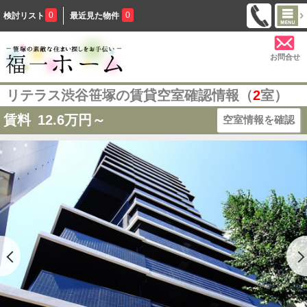
0
0
検討リスト
最近見た物件
お問合せ
リテラス渋谷笹塚の賃貸空室確認情報（
2
室）
賃料
12.6
万円～
空室情報を確認