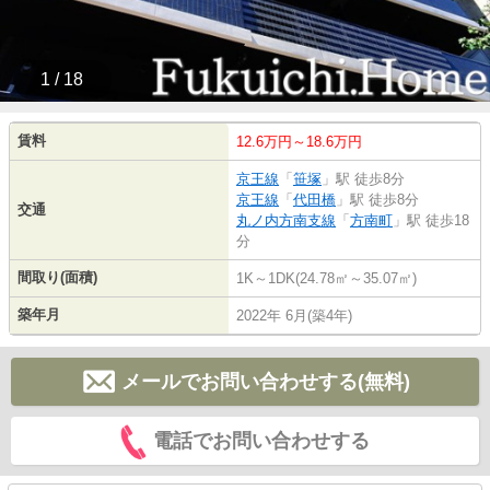
1 / 18
賃料
12.6万円～18.6万円
京王線
「
笹塚
」駅 徒歩8分
京王線
「
代田橋
」駅 徒歩8分
交通
丸ノ内方南支線
「
方南町
」駅 徒歩18
分
間取り(面積)
1K～1DK(24.78㎡～35.07㎡)
築年月
2022年 6月(築4年)
メールでお問い合わせする(無料)
電話でお問い合わせする