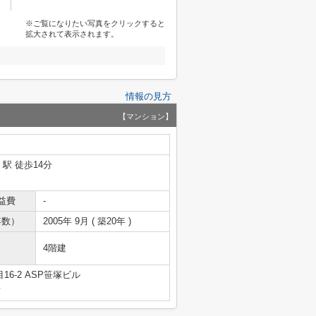
※ご覧になりたい写真をクリックすると
拡大されて表示されます。
情報の見方
【マンション】
」駅 徒歩14分
益費
-
年数）
2005年 9月 ( 築20年 )
4階建
6-2 ASP笹塚ビル
号