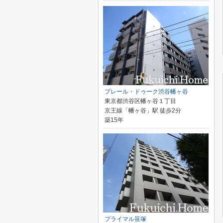
プレール・ドゥーク渋谷幡ヶ谷
東京都渋谷区幡ヶ谷１丁目
京王線「幡ヶ谷」駅 徒歩2分
築15年
プライマル笹塚