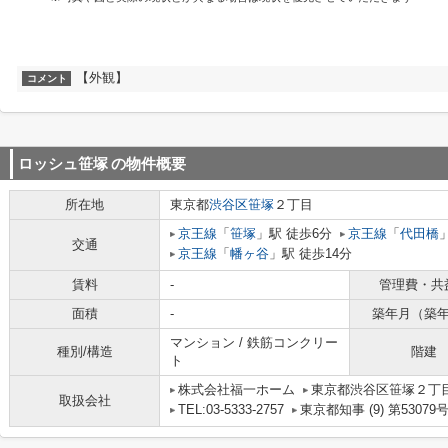
【外観】
コメント
ロッシュ笹塚
の物件概要
所在地
東京都
渋谷区
笹塚
２丁目
京王線
「
笹塚
」駅 徒歩6分
京王線
「
代田橋
交通
京王線
「
幡ヶ谷
」駅 徒歩14分
賃料
-
管理費・共
面積
-
築年月（築
マンション / 鉄筋コンクリー
種別/構造
階建
ト
株式会社福一ホーム
東京都渋谷区笹塚２丁目1
取扱会社
TEL:03-5333-2757
東京都知事 (9) 第53079