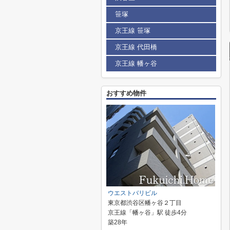
笹塚
京王線 笹塚
京王線 代田橋
京王線 幡ヶ谷
おすすめ物件
ウエストバリビル
東京都渋谷区幡ヶ谷２丁目
京王線「幡ヶ谷」駅 徒歩4分
築28年