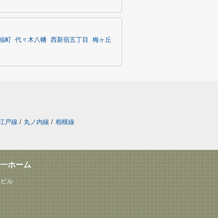
福町
代々木八幡
西新宿五丁目
梅ヶ丘
江戸線
/
丸ノ内線
/
相模線
一ホーム
塚ビル