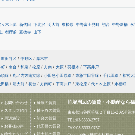
代々木上原
新代田
下北沢
明大前
東松原
中野富士見町
初台
中野新橋
永
上
都庁前
豪徳寺
山下
世田谷区
/
中野区
/
厚木市
本町
/
南台
/
和泉
/
松原
/
方南
/
大原
/
羽根木
/
下高井戸
の頭線
/
丸ノ内方南支線
/
小田急小田原線
/
東急世田谷線
/
千代田線
/
都営大
代田橋
/
明大前
/
初台
/
方南町
/
下高井戸
/
東松原
/
代々木上原
/
永福町
笹塚周辺の賃貸・不動産なら福
お問い合わせ
笹塚の賃貸
スタッフ紹介
幡ヶ谷の賃貸
東京都渋谷区笹塚２丁目16-2 ASP笹
周辺施設
初台の賃貸
TEL:03-5333-2757
お客様の声
代田橋の賃貸
FAX:03-5333-0757
物件カタログ
明大前の賃貸
Copyright(c) 株式会社福一ホーム