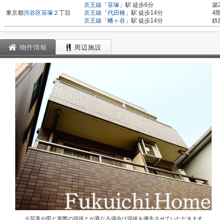
京王線
「
笹塚
」駅 徒歩6分
築
東京都
渋谷区
笹塚
２丁目
京王線
「
代田橋
」駅 徒歩14分
4
京王線
「
幡ヶ谷
」駅 徒歩14分
鉄
物件情報
周辺施設
※写真や図と実際の現状とが異なる場合は現状を優先させていただきます