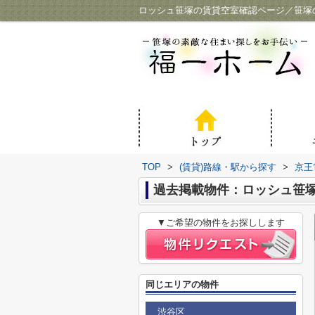
ロッシュ笹塚の賃貸空室確認ページ／笹塚
TOP
>
(賃貸)路線・駅から探す
>
京王
過去掲載物件：ロッシュ笹
▼ご希望の物件をお探しします
同じエリアの物件
渋谷区