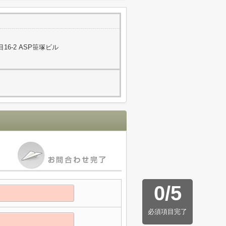
6-2 ASP笹塚ビル
0
/
5
必須項目完了