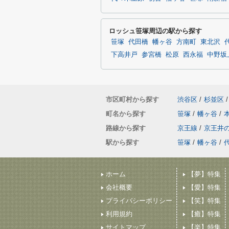
ロッシュ笹塚周辺の駅から探す
笹塚
代田橋
幡ヶ谷
方南町
東北沢
下高井戸
参宮橋
松原
西永福
中野坂
市区町村から探す
渋谷区
/
杉並区
/
町名から探す
笹塚
/
幡ヶ谷
/
路線から探す
京王線
/
京王井
駅から探す
笹塚
/
幡ヶ谷
/
ホーム
【夢】特集
会社概要
【愛】特集
プライバシーポリシー
【笑】特集
利用規約
【癒】特集
サイトマップ
【楽】特集