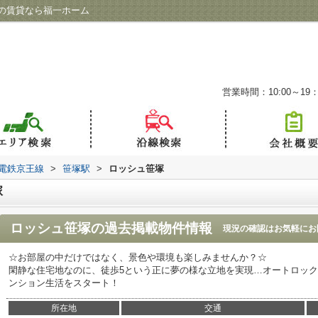
の賃貸なら福一ホーム
営業時間：10:00～19：
電鉄京王線
>
笹塚駅
>
ロッシュ笹塚
塚
ロッシュ笹塚
の過去掲載物件情報
現況の確認はお気軽にお
☆お部屋の中だけではなく、景色や環境も楽しみませんか？☆
閑静な住宅地なのに、徒歩5という正に夢の様な立地を実現…オートロッ
ンション生活をスタート！
所在地
交通