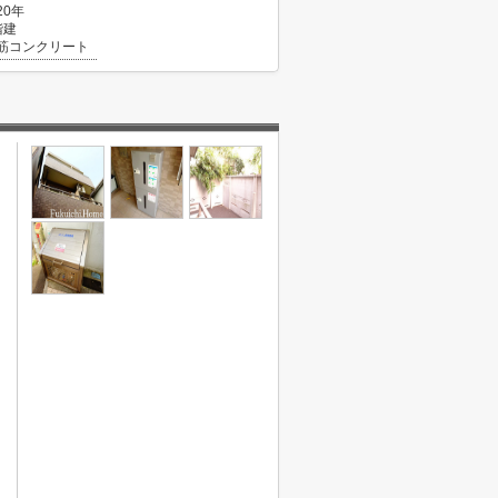
20年
階建
筋コンクリート