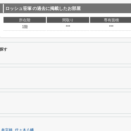
ロッシュ笹塚
の過去に掲載したお部屋
所在階
間取り
専有面積
1階
***
***
探す
参宮橋
代々木八幡