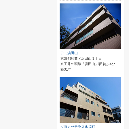
アミ浜田山
東京都杉並区浜田山３丁目
京王井の頭線「浜田山」駅 徒歩4分
築31年
ソヨカゼテラス永福町