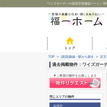
ワイズガーデンの賃貸空室確認ページ／笹
TOP
>
(賃貸)路線・駅から探す
>
京王
過去掲載物件：ワイズガー
▼ご希望の物件をお探しします
同じエリアの物件
杉並区