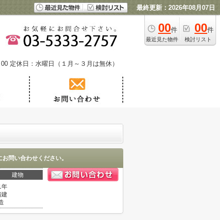
最終更新：2026年08月07日
00
00
件
件
最近見た物件
検討リスト
00
定休日：水曜日（１月～３月は無休）
にお問い合わせください。
建物
1年
階建
造