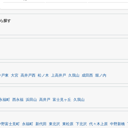
ら探す
井戸東
大宮
高井戸西
松ノ木
上高井戸
久我山
成田西
堀ノ内
永福町
西永福
浜田山
高井戸
富士見ヶ丘
久我山
中野富士見町
永福町
新代田
東北沢
東松原
下北沢
代々木上原
中野新橋