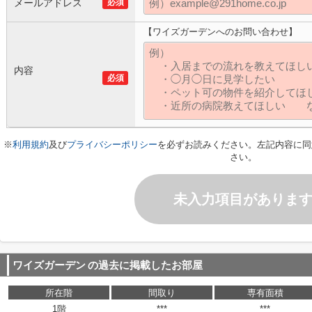
メールアドレス
必須
【ワイズガーデンへのお問い合わせ】
内容
必須
※
利用規約
及び
プライバシーポリシー
を必ずお読みください。左記内容に同
さい。
未入力項目がありま
ワイズガーデン
の過去に掲載したお部屋
所在階
間取り
専有面積
1階
***
***