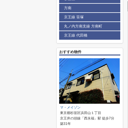
方南
京王線 笹塚
丸ノ内方南支線 方南町
京王線 代田橋
おすすめ物件
マ・メイゾン
東京都杉並区浜田山１丁目
京王井の頭線「西永福」駅 徒歩7分
築31年