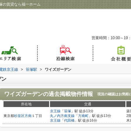
塚の賃貸なら福一ホーム
営業時間：10:00～19：
電鉄京王線
>
笹塚駅
>
ワイズガーデン
デン
ワイズガーデン
の過去掲載物件情報
現況の確認はお気軽
所在地
交通
京王線
「
笹塚
」駅 徒歩13分
築
東京都
杉並区
方南
１丁目
丸ノ内方南支線
「
方南町
」駅 徒歩13分
2
京王線
「
代田橋
」駅 徒歩16分
木