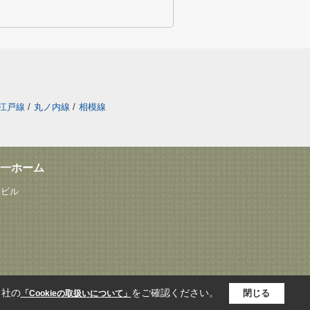
江戸線
/
丸ノ内線
/
相模線
一ホーム
塚ビル
当社の
をご確認ください。
閉じる
「Cookieの取扱いについて」