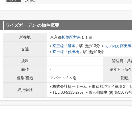
コメント
ワイズガーデン
の物件概要
所在地
東京都
杉並区
方南
１丁目
京王線
「
笹塚
」駅 徒歩13分
丸ノ内方南支線
交通
京王線
「
代田橋
」駅 徒歩16分
賃料
-
管理費・共
面積
-
築年月（築
種別/構造
アパート / 木造
階建
株式会社福一ホーム
東京都渋谷区笹塚２丁目1
取扱会社
TEL:03-5333-2757
東京都知事 (9) 第53079