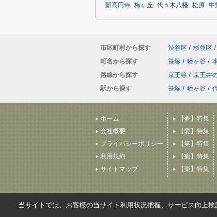
新高円寺
梅ヶ丘
代々木八幡
松原
中
市区町村から探す
渋谷区
/
杉並区
/
町名から探す
笹塚
/
幡ヶ谷
/
路線から探す
京王線
/
京王井
駅から探す
笹塚
/
幡ヶ谷
/
ホーム
【夢】特集
会社概要
【愛】特集
プライバシーポリシー
【笑】特集
利用規約
【癒】特集
サイトマップ
【楽】特集
当サイトでは、お客様の当サイト利用状況把握、サービス向上検討