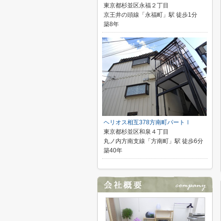
東京都杉並区永福２丁目
京王井の頭線「永福町」駅 徒歩1分
築8年
ヘリオス相互378方南町パートⅠ
東京都杉並区和泉４丁目
丸ノ内方南支線「方南町」駅 徒歩6分
築40年