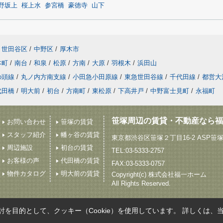
野坂上
桜上水
参宮橋
豪徳寺
山下
世田谷区
/
中野区
/
厚木市
本町
/
南台
/
和泉
/
松原
/
方南
/
大原
/
羽根木
/
浜田山
の頭線
/
丸ノ内方南支線
/
小田急小田原線
/
東急世田谷線
/
千代田線
/
都営大
代田橋
/
明大前
/
初台
/
方南町
/
東松原
/
下高井戸
/
中野富士見町
/
永福町
笹塚周辺の賃貸・不動産なら福
お問い合わせ
笹塚の賃貸
スタッフ紹介
幡ヶ谷の賃貸
東京都渋谷区笹塚２丁目16-2 ASP笹
周辺施設
初台の賃貸
TEL:03-5333-2757
お客様の声
代田橋の賃貸
FAX:03-5333-0757
物件カタログ
明大前の賃貸
Copyright(c) 株式会社福一ホーム
All Rights Reserved.
を目的として、クッキー（Cookie）を使用しています。
詳しくは、