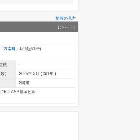
情報の見方
【アパート】
「
方南町
」駅 徒歩13分
益費
-
年数）
2025年 3月 ( 築1年 )
2階建
6-2 ASP笹塚ビル
号