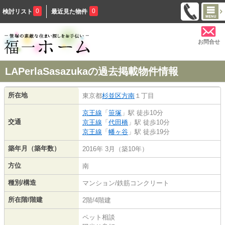
0
0
検討リスト
最近見た物件
お問合せ
LAPerlaSasazukaの過去掲載物件情報
所在地
東京都
杉並区
方南
１丁目
京王線
「
笹塚
」駅 徒歩10分
交通
京王線
「
代田橋
」駅 徒歩10分
京王線
「
幡ヶ谷
」駅 徒歩19分
築年月（築年数）
2016年 3月（築10年）
方位
南
種別/構造
マンション/鉄筋コンクリート
所在階/階建
2階/4階建
ペット相談