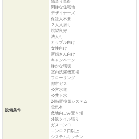
陽当り良好
閑静な住宅地
デザイナーズ
保証人不要
２人入居可
眺望良好
法人可
カップル向け
女性向け
新婚さん向け
キャンペーン
静かな環境
室内洗濯機置場
フローリング
都市ガス
公営水道
公共下水
24時間換気システム
電気有
設備条件
敷地内ごみ置き場
外観タイル張り
ガスコンロ
コンロ２口以上
システムキッチン