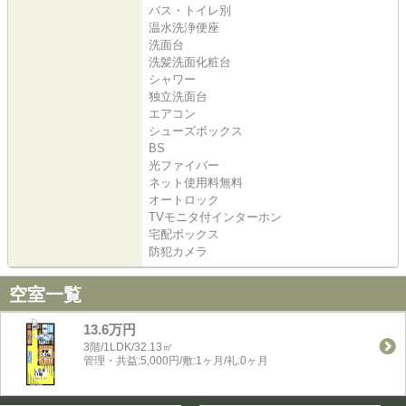
バス・トイレ別
温水洗浄便座
洗面台
洗髪洗面化粧台
シャワー
独立洗面台
エアコン
シューズボックス
BS
光ファイバー
ネット使用料無料
オートロック
TVモニタ付インターホン
宅配ボックス
防犯カメラ
空室一覧
13.6万円
3階/1LDK/32.13㎡
管理・共益:5,000円/敷:1ヶ月/礼:0ヶ月