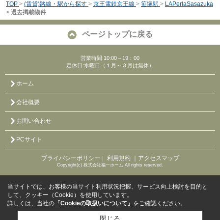
TOP
>
(賃貸)路線・駅から探す
>
京王電鉄京王線
>
笹塚駅
>
LAPerlaSasazuka
>
過去掲載物件
ページトップに戻る
営業時間:10:00～19：00
定休日:水曜日（１月～３月は無休）
ホーム
会社概要
お問い合わせ
PCサイト
プライバシーポリシー
利用規約
｜アクセスマップ
｜
Copyright(c) 株式会社福一ホーム All rights reserved.
当サイトでは、お客様の当サイト利用状況把握、サービス向上検討を目的と
して、クッキー（Cookie）を使用しています。
詳しくは、当社の
「Cookieの取扱いについて」
をご確認ください。
閉じる