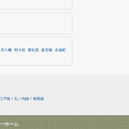
々木八幡
明大前
東松原
参宮橋
永福町
江戸線
/
丸ノ内線
/
相模線
一ホーム