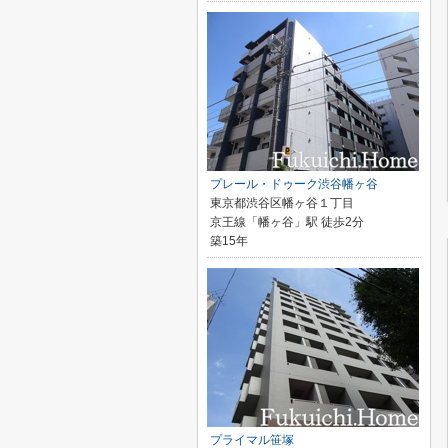
プレール・ドゥーク渋谷幡ヶ谷
東京都渋谷区幡ヶ谷１丁目
京王線「幡ヶ谷」駅 徒歩2分
築15年
プライマル笹塚