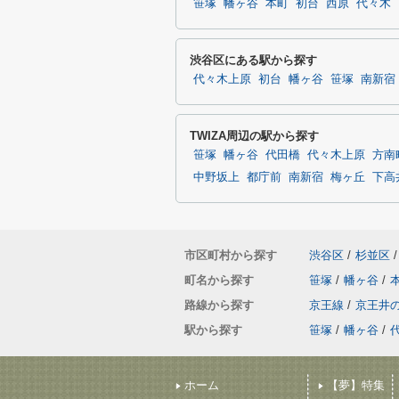
笹塚
幡ヶ谷
本町
初台
西原
代々木
渋谷区にある駅から探す
代々木上原
初台
幡ヶ谷
笹塚
南新宿
TWIZA周辺の駅から探す
笹塚
幡ヶ谷
代田橋
代々木上原
方南
中野坂上
都庁前
南新宿
梅ヶ丘
下高
市区町村から探す
渋谷区
/
杉並区
/
町名から探す
笹塚
/
幡ヶ谷
/
路線から探す
京王線
/
京王井
駅から探す
笹塚
/
幡ヶ谷
/
ホーム
【夢】特集