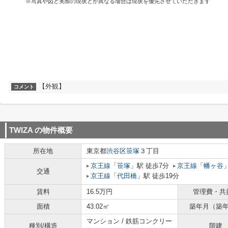
※写真や図と実際の現状とが異なる場合は現状を優先させていただきます
【外観】
コメント
TWIZA
の物件概要
所在地
東京都
渋谷区
笹塚
３丁目
京王線
「
笹塚
」駅 徒歩7分
京王線
「
幡ヶ谷
交通
京王線
「
代田橋
」駅 徒歩19分
賃料
16.5万円
管理費・共
面積
43.02㎡
築年月（築
マンション / 鉄筋コンクリー
種別/構造
階建