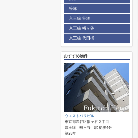
笹塚
京王線 笹塚
京王線 幡ヶ谷
京王線 代田橋
おすすめ物件
ウエストバリビル
東京都渋谷区幡ヶ谷２丁目
京王線「幡ヶ谷」駅 徒歩4分
築28年