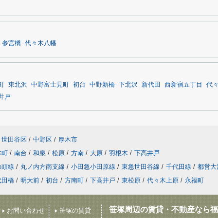
参宮橋
代々木八幡
町
東北沢
中野富士見町
初台
中野新橋
下北沢
新代田
西新宿五丁目
代
井戸
世田谷区
/
中野区
/
厚木市
本町
/
南台
/
和泉
/
松原
/
方南
/
大原
/
羽根木
/
下高井戸
の頭線
/
丸ノ内方南支線
/
小田急小田原線
/
東急世田谷線
/
千代田線
/
都営大
代田橋
/
明大前
/
初台
/
方南町
/
下高井戸
/
東松原
/
代々木上原
/
永福町
笹塚周辺の賃貸・不動産なら福
お問い合わせ
笹塚の賃貸