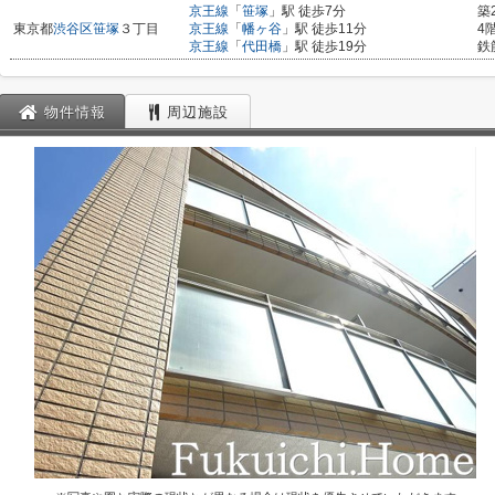
京王線
「
笹塚
」駅 徒歩7分
築
東京都
渋谷区
笹塚
３丁目
京王線
「
幡ヶ谷
」駅 徒歩11分
4
京王線
「
代田橋
」駅 徒歩19分
鉄
物件情報
周辺施設