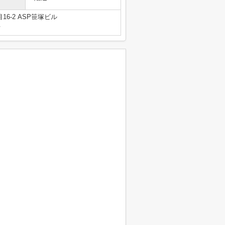
6-2 ASP笹塚ビル
号