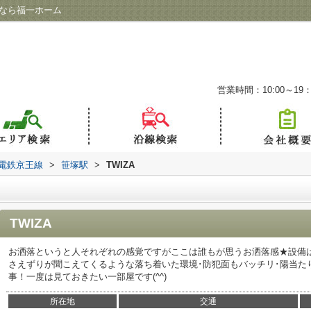
貸なら福一ホーム
営業時間：10:00～19：
電鉄京王線
>
笹塚駅
>
TWIZA
TWIZA
お洒落というと人それぞれの感覚ですがここは誰もが思うお洒落感★設備
さえずりが聞こえてくるような落ち着いた環境･防犯面もバッチリ･陽当た
事！一度は見ておきたい一部屋です(^^)
所在地
交通