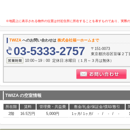
※地図上に表示される物件の位置は付近住所に所在することを表すものであり、実際
TWIZA
へのお問い合わせは
株式会社福一ホームまで
03-5333-2757
〒151-0073
東京都渋谷区笹塚２丁目1
10:00～19：00 定休日:水曜日（１月～３月は無休）
TWIZA
の空室情報
所在階
賃料
管理費・共益費
敷金/礼金/保証金/償却/敷引
2階
16.5万円
5,000円
/
/
/
/
1ヶ月
1ヶ月
-
-
-