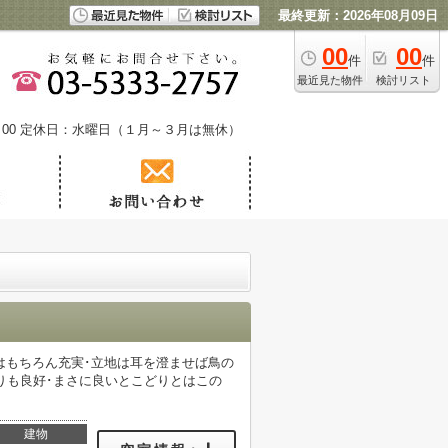
最終更新：2026年08月09日
00
00
件
件
最近見た物件
検討リスト
00
定休日：水曜日（１月～３月は無休）
はもちろん充実･立地は耳を澄ませば鳥の
りも良好･まさに良いとこどりとはこの
建物