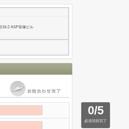
6-2 ASP笹塚ビル
0
/
5
必須項目完了