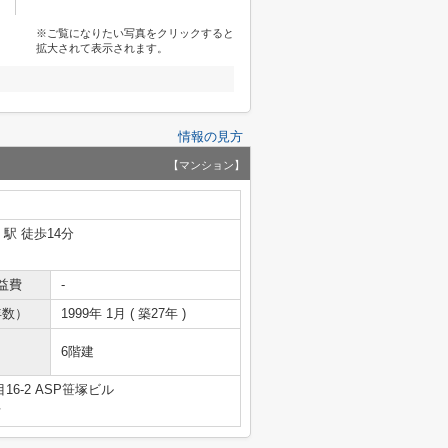
※ご覧になりたい写真をクリックすると
拡大されて表示されます。
情報の見方
【マンション】
」駅 徒歩14分
益費
-
年数）
1999年 1月 ( 築27年 )
6階建
6-2 ASP笹塚ビル
号