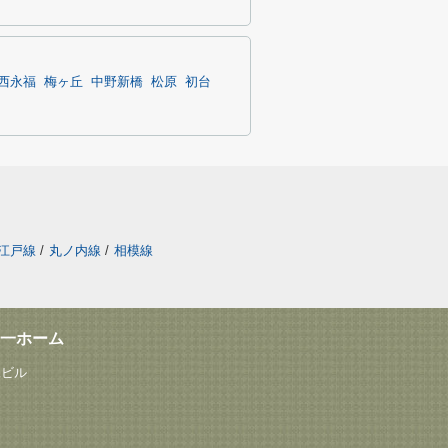
西永福
梅ヶ丘
中野新橋
松原
初台
江戸線
/
丸ノ内線
/
相模線
一ホーム
塚ビル