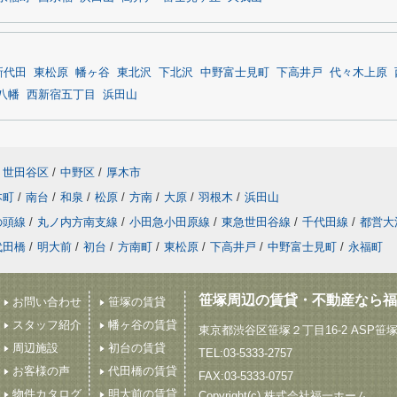
新代田
東松原
幡ヶ谷
東北沢
下北沢
中野富士見町
下高井戸
代々木上原
八幡
西新宿五丁目
浜田山
世田谷区
/
中野区
/
厚木市
本町
/
南台
/
和泉
/
松原
/
方南
/
大原
/
羽根木
/
浜田山
の頭線
/
丸ノ内方南支線
/
小田急小田原線
/
東急世田谷線
/
千代田線
/
都営大
代田橋
/
明大前
/
初台
/
方南町
/
東松原
/
下高井戸
/
中野富士見町
/
永福町
笹塚周辺の賃貸・不動産なら福
お問い合わせ
笹塚の賃貸
スタッフ紹介
幡ヶ谷の賃貸
東京都渋谷区笹塚２丁目16-2 ASP笹
周辺施設
初台の賃貸
TEL:03-5333-2757
お客様の声
代田橋の賃貸
FAX:03-5333-0757
物件カタログ
明大前の賃貸
Copyright(c) 株式会社福一ホーム