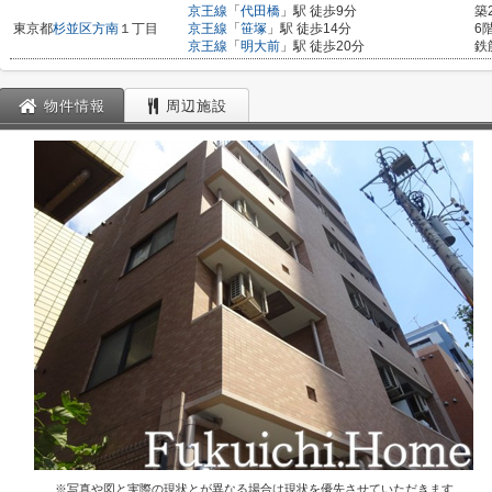
京王線
「
代田橋
」駅 徒歩9分
築
東京都
杉並区
方南
１丁目
京王線
「
笹塚
」駅 徒歩14分
6
京王線
「
明大前
」駅 徒歩20分
鉄
物件情報
周辺施設
※写真や図と実際の現状とが異なる場合は現状を優先させていただきます