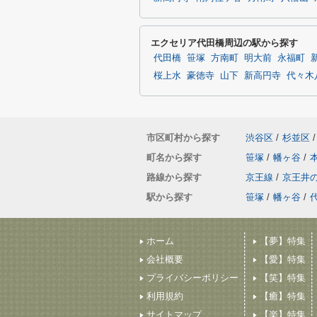
エクセリア代田橋周辺の駅から探す
代田橋
笹塚
方南町
明大前
永福町
桜上水
豪徳寺
山下
新高円寺
代々木
市区町村から探す
渋谷区
/
杉並区
/
町名から探す
笹塚
/
幡ヶ谷
/
路線から探す
京王線
/
京王井
駅から探す
笹塚
/
幡ヶ谷
/
ホーム
【夢】特集
会社概要
【愛】特集
プライバシーポリシー
【笑】特集
利用規約
【癒】特集
サイトマップ
【楽】特集