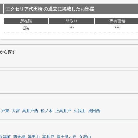
エクセリア代田橋
の過去に掲載したお部屋
所在階
間取り
専有面積
2階
***
***
から探す
井戸東
大宮
高井戸西
松ノ木
上高井戸
久我山
成田西
永福町
西永福
浜田山
高井戸
富士見ヶ丘
久我山