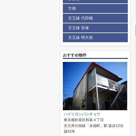
方南
京王線 代田橋
京王線 笹塚
京王線 明大前
おすすめ物件
ハイツヨンバンチョウ
東京都杉並区和泉４丁目
京王井の頭線「永福町」駅 徒歩12分
築42年