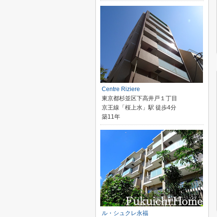
Centre Riziere
東京都杉並区下高井戸１丁目
京王線「桜上水」駅 徒歩4分
築11年
ル・シュクレ永福