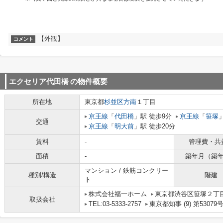
【外観】
コメント
エクセリア代田橋
の物件概要
所在地
東京都
杉並区
方南
１丁目
京王線
「
代田橋
」駅 徒歩9分
京王線
「
笹塚
交通
京王線
「
明大前
」駅 徒歩20分
賃料
-
管理費・共
面積
-
築年月（築
マンション / 鉄筋コンクリー
種別/構造
階建
ト
株式会社福一ホーム
東京都渋谷区笹塚２丁目1
取扱会社
TEL:03-5333-2757
東京都知事 (9) 第53079