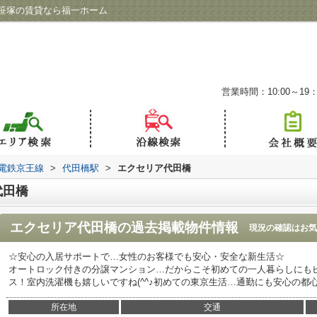
笹塚の賃貸なら福一ホーム
営業時間：10:00～19：
電鉄京王線
>
代田橋駅
>
エクセリア代田橋
代田橋
エクセリア代田橋
の過去掲載物件情報
現況の確認はお気
☆安心の入居サポートで…女性のお客様でも安心・安全な新生活☆
オートロック付きの分譲マンション…だからこそ初めての一人暮らしにも
ス！室内洗濯機も嬉しいですね(^^♪初めての東京生活…通勤にも安心の都
所在地
交通