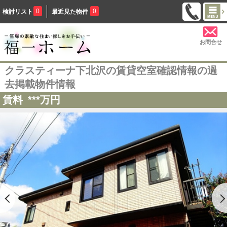
0
0
検討リスト
最近見た物件
お問合せ
クラスティーナ下北沢の賃貸空室確認情報の過
去掲載物件情報
賃料
***
万円