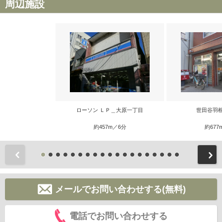
周辺施設
ローソン ＬＰ＿大原一丁目
世田谷羽
約457m／6分
約677
前
メールでお問い合わせする(無料)
電話でお問い合わせする