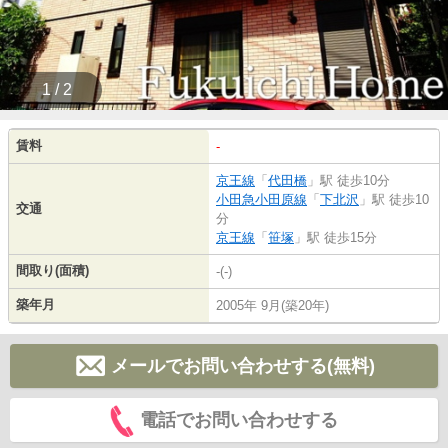
1 / 2
賃料
-
京王線
「
代田橋
」駅 徒歩10分
小田急小田原線
「
下北沢
」駅 徒歩10
交通
分
京王線
「
笹塚
」駅 徒歩15分
間取り(面積)
-(-)
築年月
2005年 9月(築20年)
メールでお問い合わせする(無料)
電話でお問い合わせする