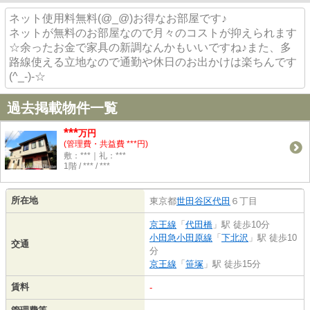
ネット使用料無料(@_@)お得なお部屋です♪
ネットが無料のお部屋なので月々のコストが抑えられます
☆余ったお金で家具の新調なんかもいいですね♪また、多
路線使える立地なので通勤や休日のお出かけは楽ちんです
(^_-)-☆
過去掲載物件一覧
***
万円
(管理費・共益費 ***円)
敷：***｜礼：***
1階 / *** / ***
所在地
東京都
世田谷区
代田
６丁目
京王線
「
代田橋
」駅 徒歩10分
小田急小田原線
「
下北沢
」駅 徒歩10
交通
分
京王線
「
笹塚
」駅 徒歩15分
賃料
-