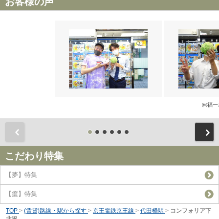
お客様の声
㈱福一
前
こだわり特集
【夢】特集
【癒】特集
TOP
>
(賃貸)路線・駅から探す
>
京王電鉄京王線
>
代田橋駅
>
コンフォリア下