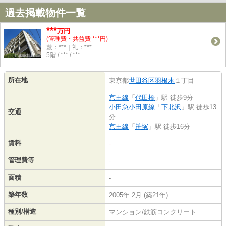
過去掲載物件一覧
***
万円
(管理費・共益費 ***円)
敷：***｜礼：***
5階 / *** / ***
所在地
東京都
世田谷区
羽根木
１丁目
京王線
「
代田橋
」駅 徒歩9分
小田急小田原線
「
下北沢
」駅 徒歩13
交通
分
京王線
「
笹塚
」駅 徒歩16分
賃料
-
管理費等
-
面積
-
築年数
2005年 2月 (築21年)
種別/構造
マンション/鉄筋コンクリート