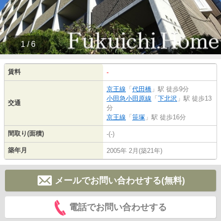
1 / 6
賃料
-
京王線
「
代田橋
」駅 徒歩9分
小田急小田原線
「
下北沢
」駅 徒歩13
交通
分
京王線
「
笹塚
」駅 徒歩16分
間取り(面積)
-(-)
築年月
2005年 2月(築21年)
メールでお問い合わせする(無料)
電話でお問い合わせする