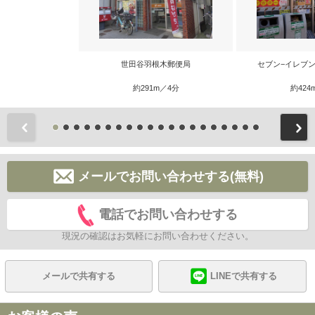
世田谷羽根木郵便局
セブン−イレブ
約291m／4分
約424
前
メールでお問い合わせする(無料)
電話でお問い合わせする
現況の確認はお気軽にお問い合わせください。
メールで共有する
LINEで共有する