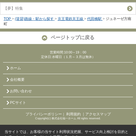
【夢】特集
TOP
>
(賃貸)路線・駅から探す
>
京王電鉄京王線
>
代田橋駅
>
ジュネーゼ方南
町
ページトップに戻る
営業時間:10:00～19：00
定休日:水曜日（１月～３月は無休）
ホーム
会社概要
お問い合わせ
PCサイト
プライバシーポリシー
利用規約
｜アクセスマップ
｜
Copyright(c) 株式会社福一ホーム All rights reserved.
当サイトでは、お客様の当サイト利用状況把握、サービス向上検討を目的と