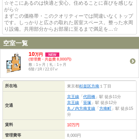
☆そこにあるのは快適と安心。住めることに喜びを感じな
がら☆
まずこの価格帯・このクオリティーでは間違いなくトップ
です。しっかりと広さの取れた居室スペース。整った水周
り設備。共用部分からお部屋に至るまで満足を…☆
空室一覧
10
万
円
NEW
(管理費・共益費 8,000円)
敷：1ヶ月｜礼：1ヶ月
6階 / 1R / 22.07㎡
所在地
東京都
杉並区
方南
１丁目
京王線
「
代田橋
」駅 徒歩11分
京王線
「
笹塚
」駅 徒歩12分
交通
丸ノ内方南支線
「
方南町
」駅 徒歩15
分
賃料
10万円
管理費等
8,000円