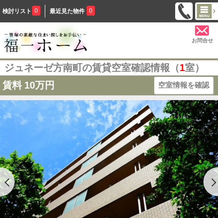
0
0
検討リスト
最近見た物件
お問合せ
ジュネーゼ方南町の賃貸空室確認情報（
1
室）
賃料
10万円
空室情報を確認