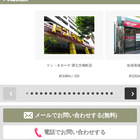
ドン・キホーテ 環七方南町店
杉並和
約106m／2分
約152
前
メールでお問い合わせする(無料)
電話でお問い合わせする