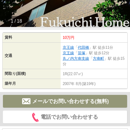
1 / 18
賃料
10万円
京王線
「
代田橋
」駅 徒歩11分
京王線
「
笹塚
」駅 徒歩12分
交通
丸ノ内方南支線
「
方南町
」駅 徒歩15
分
間取り(面積)
1R(22.07㎡)
築年月
2007年 8月(築19年)
メールでお問い合わせする(無料)
電話でお問い合わせする