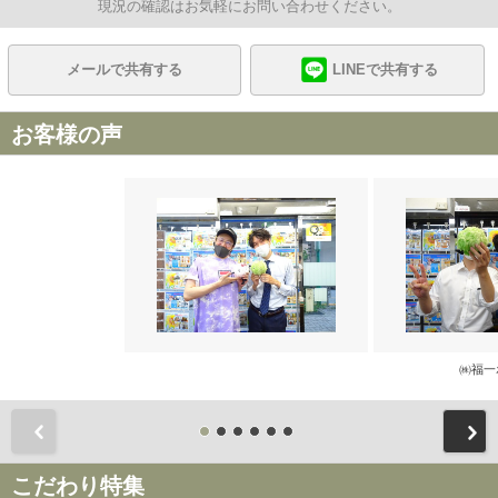
現況の確認はお気軽にお問い合わせください。
メールで共有する
LINEで共有する
お客様の声
㈱福一
前
こだわり特集