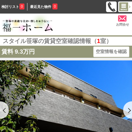
0
0
検討リスト
最近見た物件
お問合せ
スタイル笹塚の賃貸空室確認情報（
1
室）
賃料
9.3万円
空室情報を確認