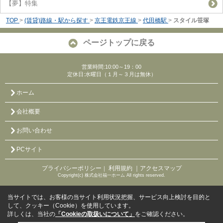
【夢】特集
TOP
>
(賃貸)路線・駅から探す
>
京王電鉄京王線
>
代田橋駅
>
スタイル笹塚
ページトップに戻る
営業時間:10:00～19：00
定休日:水曜日（１月～３月は無休）
ホーム
会社概要
お問い合わせ
PCサイト
プライバシーポリシー
利用規約
｜アクセスマップ
｜
Copyright(c) 株式会社福一ホーム All rights reserved.
当サイトでは、お客様の当サイト利用状況把握、サービス向上検討を目的と
して、クッキー（Cookie）を使用しています。
詳しくは、当社の
「Cookieの取扱いについて」
をご確認ください。