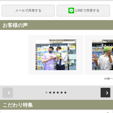
メールで共有する
LINEで共有する
お客様の声
㈱福一
前
こだわり特集