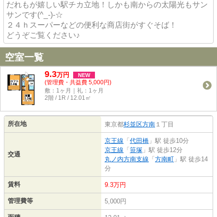
だれもが嬉しい駅チカ立地！しかも南からの太陽光もサン
サンです(^_-)-☆
２４ｈスーパーなどの便利な商店街がすぐそば！
どうぞご覧ください♪
空室一覧
9.3
万
円
NEW
(管理費・共益費 5,000円)
敷：1ヶ月｜礼：1ヶ月
2階 / 1R / 12.01㎡
所在地
東京都
杉並区
方南
１丁目
京王線
「
代田橋
」駅 徒歩10分
京王線
「
笹塚
」駅 徒歩12分
交通
丸ノ内方南支線
「
方南町
」駅 徒歩14
分
賃料
9.3万円
管理費等
5,000円