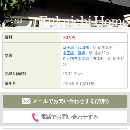
1 / 18
賃料
9.3万円
京王線
「
代田橋
」駅 徒歩10分
京王線
「
笹塚
」駅 徒歩12分
交通
丸ノ内方南支線
「
方南町
」駅 徒歩14
分
間取り(面積)
1R(12.01㎡)
築年月
2015年 8月(築11年)
メールでお問い合わせする(無料)
電話でお問い合わせする