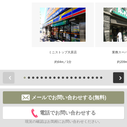
ミニストップ大原店
業務スーパ
約64m／1分
約209
前
メールでお問い合わせする(無料)
電話でお問い合わせする
現況の確認はお気軽にお問い合わせください。