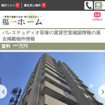
0
0
検討リスト
最近見た物件
お問合せ
パレステュディオ笹塚の賃貸空室確認情報の過
去掲載物件情報
賃料
***
万円