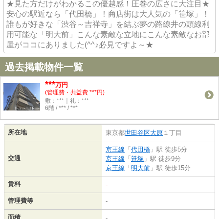
★見た方だけがわかるこの優越感！圧巻の広さに大注目★
安心の駅近なら「代田橋」！商店街は大人気の「笹塚」！
誰もが好きな「渋谷～吉祥寺」を結ぶ夢の路線井の頭線利
用可能な「明大前」こんな素敵な立地にこんな素敵なお部
屋がココにありました(^^♪必見ですよ～★
過去掲載物件一覧
***
万円
(管理費・共益費 ***円)
敷：***｜礼：***
6階 / *** / ***
所在地
東京都
世田谷区
大原
１丁目
京王線
「
代田橋
」駅 徒歩5分
交通
京王線
「
笹塚
」駅 徒歩9分
京王線
「
明大前
」駅 徒歩15分
賃料
-
管理費等
-
面積
-