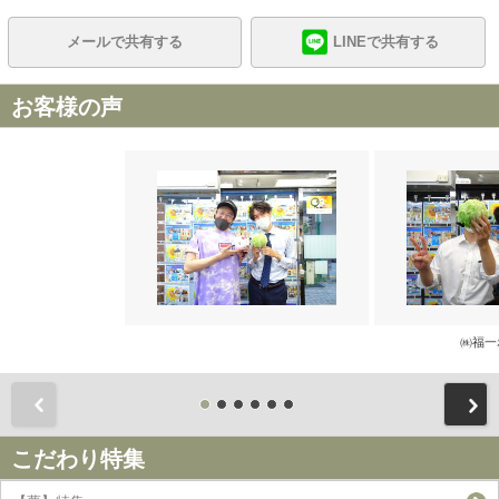
メールで共有する
LINEで共有する
お客様の声
㈱福一
前
こだわり特集