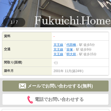
1 / 7
賃料
-
京王線
「
代田橋
」駅 徒歩5分
交通
京王線
「
笹塚
」駅 徒歩9分
京王線
「
明大前
」駅 徒歩15分
間取り(面積)
-(-)
築年月
2001年 11月(築24年)
メールでお問い合わせする(無料)
電話でお問い合わせする