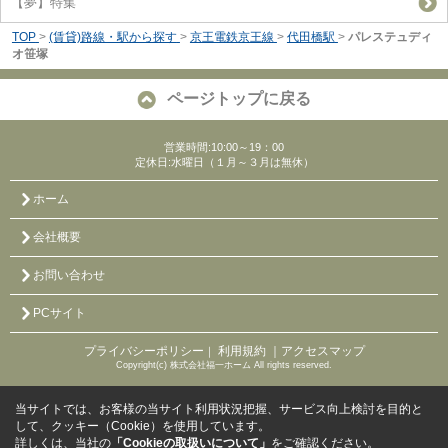
【夢】特集
TOP
>
(賃貸)路線・駅から探す
>
京王電鉄京王線
>
代田橋駅
>
パレステュディ
オ笹塚
ページトップに戻る
営業時間:10:00～19：00
定休日:水曜日（１月～３月は無休）
ホーム
会社概要
お問い合わせ
PCサイト
プライバシーポリシー
利用規約
｜アクセスマップ
｜
Copyright(c) 株式会社福一ホーム All rights reserved.
当サイトでは、お客様の当サイト利用状況把握、サービス向上検討を目的と
して、クッキー（Cookie）を使用しています。
詳しくは、当社の
「Cookieの取扱いについて」
をご確認ください。