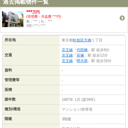
過去掲載物件一覧
***
万円
(管理費・共益費 ***円)
敷：***｜礼：***
3階 / *** / ***
所在地
東京都
杉並区
方南
１丁目
京王線
「
代田橋
」駅 徒歩8分
交通
京王線
「
笹塚
」駅 徒歩12分
京王線
「
明大前
」駅 徒歩16分
賃料
-
管理費等
-
面積
-
築年数
1987年 1月 (築39年)
種別/構造
マンション/鉄骨造
階建
3階建