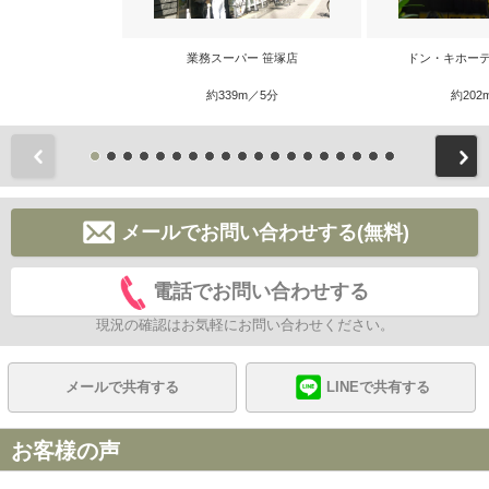
業務スーパー 笹塚店
ドン・キホーテ
約339m／5分
約202
前
メールでお問い合わせする(無料)
電話でお問い合わせする
現況の確認はお気軽にお問い合わせください。
メールで共有する
LINEで共有する
お客様の声