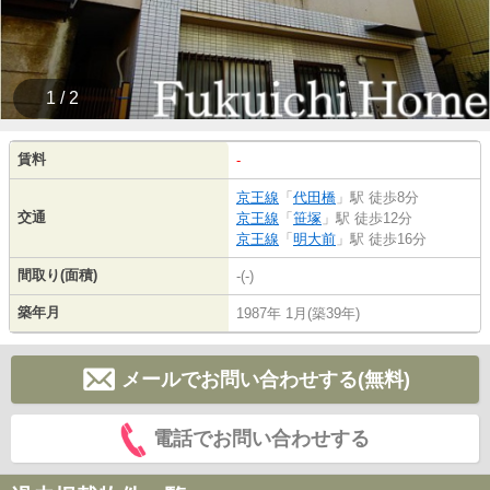
1 / 2
賃料
-
京王線
「
代田橋
」駅 徒歩8分
交通
京王線
「
笹塚
」駅 徒歩12分
京王線
「
明大前
」駅 徒歩16分
間取り(面積)
-(-)
築年月
1987年 1月(築39年)
メールでお問い合わせする(無料)
電話でお問い合わせする