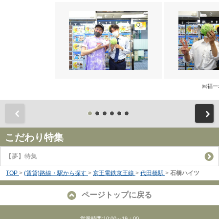
㈱福一
前
こだわり特集
【夢】特集
TOP
>
(賃貸)路線・駅から探す
>
京王電鉄京王線
>
代田橋駅
>
石橋ハイツ
ページトップに戻る
営業時間:10:00～19：00