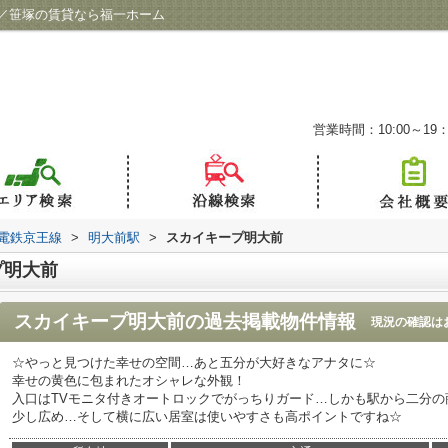
／笹塚の賃貸なら福一ホーム
営業時間：10:00～19：
電鉄京王線
>
明大前駅
>
スカイキープ明大前
プ明大前
スカイキープ明大前
の過去掲載物件情報
現況の確認は
☆やっと見つけた幸せの空間…あと五分が大好きなアナタに☆
幸せの黄色に包まれたオシャレな外観！
入口はTVモニタ付きオートロックでがっちりガード…しかも駅から二分
少し広め…そして横に広い居室は使いやすさも高ポイントですね☆