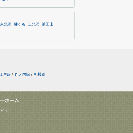
東北沢
幡ヶ谷
上北沢
浜田山
江戸線
/
丸ノ内線
/
相模線
一ホーム
塚ビル