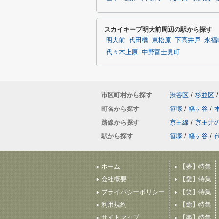
スカイキープ明大前周辺の駅から探す
明大前
代田橋
東松原
下高井戸
永福
代々木上原
中野富士見町
市区町村から探す
渋谷区
/
杉並区
/
町名から探す
笹塚
/
幡ヶ谷
/
路線から探す
京王線
/
京王井
駅から探す
笹塚
/
幡ヶ谷
/
ホーム
【夢】特集
会社概要
【愛】特集
プライバシーポリシー
【笑】特集
利用規約
【癒】特集
サイトマップ
【楽】特集