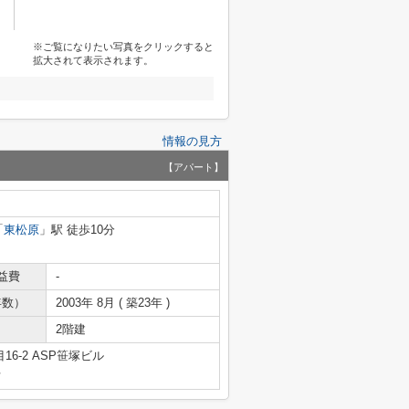
※ご覧になりたい写真をクリックすると
拡大されて表示されます。
情報の見方
【アパート】
「
東松原
」駅 徒歩10分
益費
-
年数）
2003年 8月 ( 築23年 )
2階建
6-2 ASP笹塚ビル
号