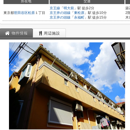
所在地
交通
京王線
「
明大前
」駅 徒歩2分
築
東京都
世田谷区
松原
１丁目
京王井の頭線
「
東松原
」駅 徒歩10分
2
京王井の頭線
「
永福町
」駅 徒歩15分
木
物件情報
周辺施設