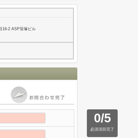
6-2 ASP笹塚ビル
0
/
5
必須項目完了