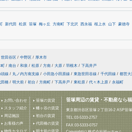
町
新代田
松原
笹塚
梅ヶ丘
方南町
下北沢
西永福
桜上水
山下
豪徳寺
世田谷区
/
中野区
/
厚木市
本町
/
南台
/
和泉
/
松原
/
方南
/
大原
/
羽根木
/
下高井戸
の頭線
/
丸ノ内方南支線
/
小田急小田原線
/
東急世田谷線
/
千代田線
/
都営大
代田橋
/
明大前
/
初台
/
方南町
/
下高井戸
/
東松原
/
代々木上原
/
永福町
笹塚周辺の賃貸・不動産なら福
お問い合わせ
笹塚の賃貸
スタッフ紹介
幡ヶ谷の賃貸
東京都渋谷区笹塚２丁目16-2 ASP笹
周辺施設
初台の賃貸
TEL:03-5333-2757
お客様の声
代田橋の賃貸
FAX:03-5333-0757
物件カタログ
明大前の賃貸
Copyright(c) 株式会社福一ホーム