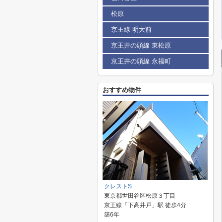
松原
京王線 明大前
京王井の頭線 東松原
京王井の頭線 永福町
おすすめ物件
クレストS
東京都世田谷区松原３丁目
京王線「下高井戸」駅 徒歩4分
築6年