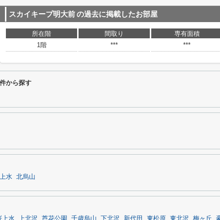
スカイキープ明大前
の過去に掲載したお部屋
所在階
間取り
専有面積
1階
***
***
件から探す
上水
北烏山
桜上水
上北沢
芦花公園
千歳烏山
下北沢
新代田
東松原
東北沢
梅ヶ丘