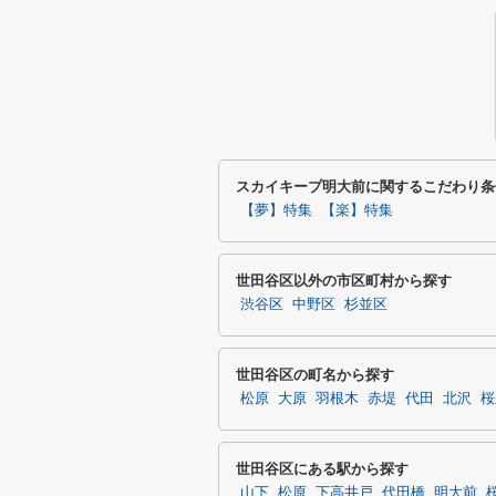
スカイキープ明大前に関するこだわり条
【夢】特集
【楽】特集
世田谷区以外の市区町村から探す
渋谷区
中野区
杉並区
世田谷区の町名から探す
松原
大原
羽根木
赤堤
代田
北沢
桜
世田谷区にある駅から探す
山下
松原
下高井戸
代田橋
明大前