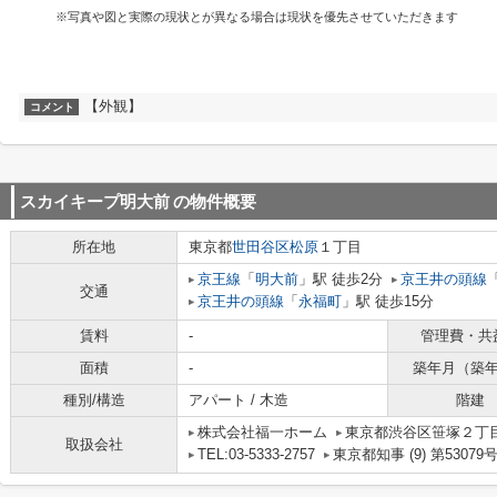
※写真や図と実際の現状とが異なる場合は現状を優先させていただきます
【外観】
コメント
スカイキープ明大前
の物件概要
所在地
東京都
世田谷区
松原
１丁目
京王線
「
明大前
」駅 徒歩2分
京王井の頭線
交通
京王井の頭線
「
永福町
」駅 徒歩15分
賃料
-
管理費・共
面積
-
築年月（築
種別/構造
アパート / 木造
階建
株式会社福一ホーム
東京都渋谷区笹塚２丁目1
取扱会社
TEL:03-5333-2757
東京都知事 (9) 第53079