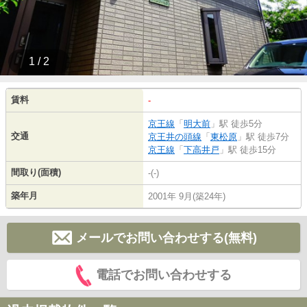
1 / 2
賃料
-
京王線
「
明大前
」駅 徒歩5分
交通
京王井の頭線
「
東松原
」駅 徒歩7分
京王線
「
下高井戸
」駅 徒歩15分
間取り(面積)
-(-)
築年月
2001年 9月(築24年)
メールでお問い合わせする(無料)
電話でお問い合わせする