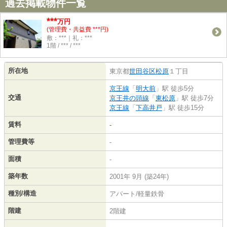
過去掲載物件一覧
***
万円
(管理費・共益費 ***円)
敷：***｜礼：***
1階 / *** / ***
所在地
東京都
世田谷区
松原
１丁目
京王線
「
明大前
」駅 徒歩5分
交通
京王井の頭線
「
東松原
」駅 徒歩7分
京王線
「
下高井戸
」駅 徒歩15分
賃料
-
管理費等
-
面積
-
築年数
2001年 9月 (築24年)
種別/構造
アパート/軽量鉄骨
階建
2階建