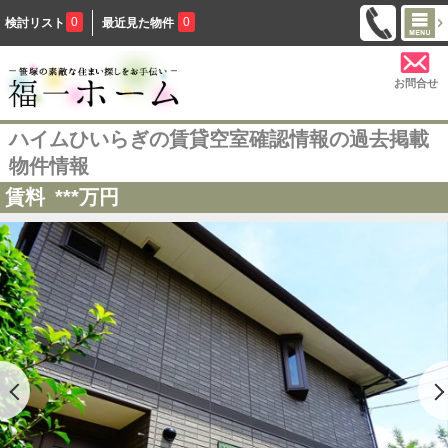
0
0
検討リスト
最近見た物件
お問合せ
ハイムひいらぎの賃貸空室確認情報の過去掲載
物件情報
賃料
***
万円