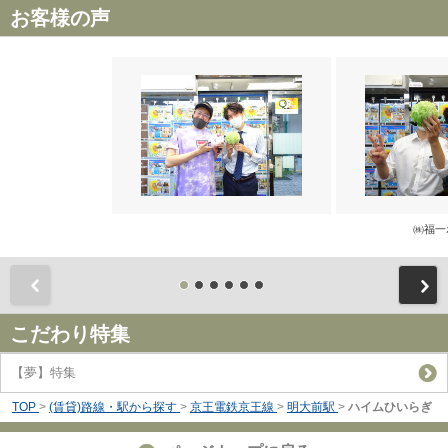
お客様の声
㈱福一
前
こだわり特集
【夢】特集
TOP
>
(賃貸)路線・駅から探す
>
京王電鉄京王線
>
明大前駅
>
ハイムひいらぎ