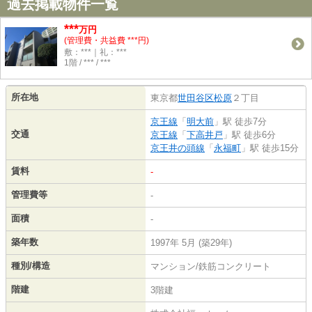
過去掲載物件一覧
***
万円
(管理費・共益費 ***円)
敷：***｜礼：***
1階 / *** / ***
所在地
東京都
世田谷区
松原
２丁目
京王線
「
明大前
」駅 徒歩7分
交通
京王線
「
下高井戸
」駅 徒歩6分
京王井の頭線
「
永福町
」駅 徒歩15分
賃料
-
管理費等
-
面積
-
築年数
1997年 5月 (築29年)
種別/構造
マンション/鉄筋コンクリート
階建
3階建