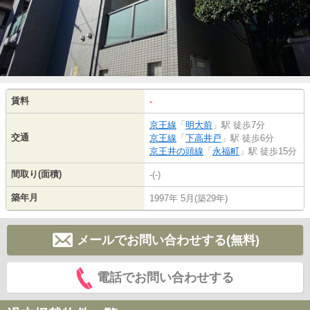
賃料
-
京王線
「
明大前
」駅 徒歩7分
交通
京王線
「
下高井戸
」駅 徒歩6分
京王井の頭線
「
永福町
」駅 徒歩15分
間取り(面積)
-(-)
築年月
1997年 5月(築29年)
メールでお問い合わせする(無料)
電話でお問い合わせする