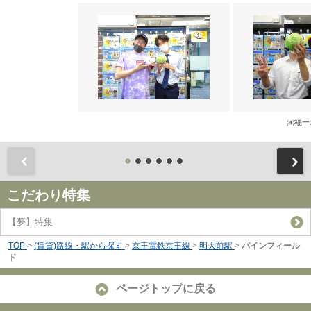
㈱福一
前
こだわり特集
【夢】特集
TOP
>
(賃貸)路線・駅から探す
>
京王電鉄京王線
>
明大前駅
>
パインフィール
ド
ページトップに戻る