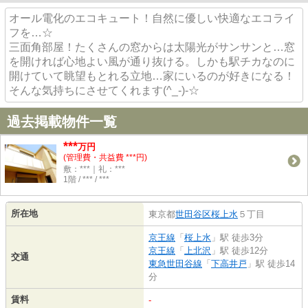
オール電化のエコキュート！自然に優しい快適なエコライ
フを…☆
三面角部屋！たくさんの窓からは太陽光がサンサンと…窓
を開ければ心地よい風が通り抜ける。しかも駅チカなのに
開けていて眺望もとれる立地…家にいるのが好きになる！
そんな気持ちにさせてくれます(^_-)-☆
過去掲載物件一覧
***
万円
(管理費・共益費 ***円)
敷：***｜礼：***
1階 / *** / ***
所在地
東京都
世田谷区
桜上水
５丁目
京王線
「
桜上水
」駅 徒歩3分
京王線
「
上北沢
」駅 徒歩12分
交通
東急世田谷線
「
下高井戸
」駅 徒歩14
分
賃料
-