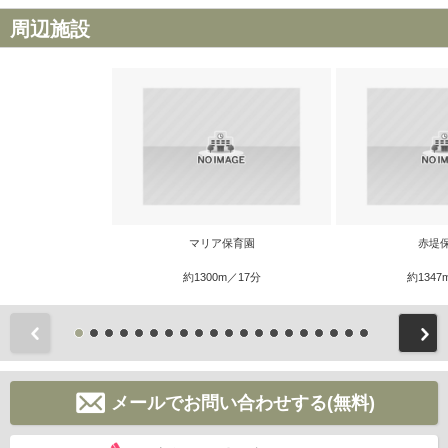
周辺施設
マリア保育園
赤堤
約1300m／17分
約1347
前
メールでお問い合わせする(無料)