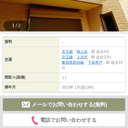
1 / 2
賃料
-
京王線
「
桜上水
」駅 徒歩3分
京王線
「
上北沢
」駅 徒歩12分
交通
東急世田谷線
「
下高井戸
」駅 徒歩14
分
間取り(面積)
-(-)
築年月
2013年 1月(築13年)
メールでお問い合わせする(無料)
電話でお問い合わせする