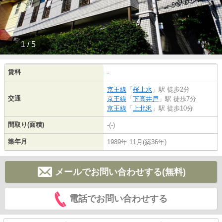
1 / 5
賃料
-
京王線
「
桜上水
」駅 徒歩2分
交通
京王線
「
下高井戸
」駅 徒歩7分
京王線
「
上北沢
」駅 徒歩10分
間取り(面積)
-(-)
築年月
1989年 11月(築36年)
メールでお問い合わせする(無料)
電話でお問い合わせする