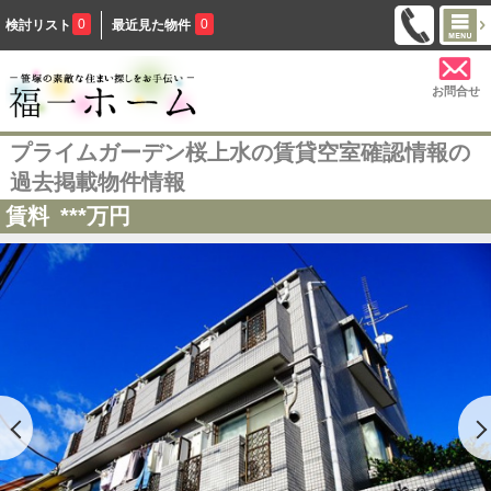
0
0
検討リスト
最近見た物件
お問合せ
プライムガーデン桜上水の賃貸空室確認情報の
過去掲載物件情報
賃料
***
万円