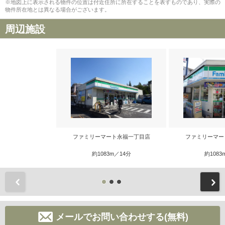
※地図上に表示される物件の位置は付近住所に所在することを表すものであり、実際の
物件所在地とは異なる場合がございます。
周辺施設
ファミリーマート永福一丁目店
ファミリーマー
約1083m／14分
約1083
前
メールでお問い合わせする(無料)