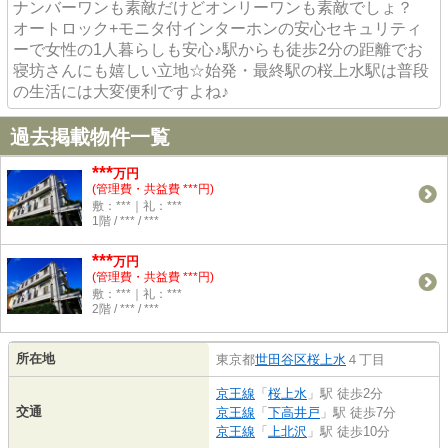
ナンバーワンも素敵だけどオンリーワンも素敵でしょ？
オートロック+モニタ付インターホンの安心セキュリティ
ーで女性の1人暮らしも安心♪駅からも徒歩2分の距離でお
寝坊さんにも嬉しい立地☆始発・最終駅の桜上水駅は普段
の生活には大変便利ですよね♪
過去掲載物件一覧
***
万円
(管理費・共益費 ***円)
敷：***｜礼：***
1階 / *** / ***
***
万円
(管理費・共益費 ***円)
敷：***｜礼：***
2階 / *** / ***
所在地
東京都
世田谷区
桜上水
４丁目
京王線
「
桜上水
」駅 徒歩2分
交通
京王線
「
下高井戸
」駅 徒歩7分
京王線
「
上北沢
」駅 徒歩10分