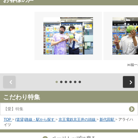
㈱福一
前
こだわり特集
【愛】特集
TOP
>
(賃貸)路線・駅から探す
>
京王電鉄京王井の頭線
>
新代田駅
>
アライハ
イツ