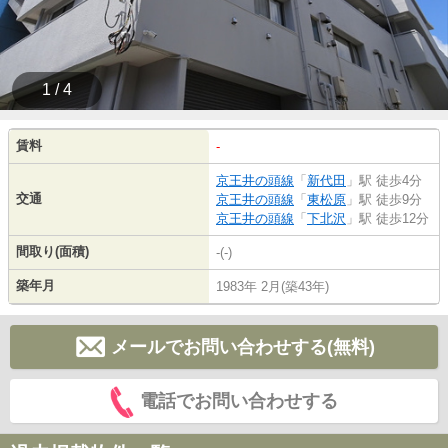
1 / 4
賃料
-
京王井の頭線
「
新代田
」駅 徒歩4分
交通
京王井の頭線
「
東松原
」駅 徒歩9分
京王井の頭線
「
下北沢
」駅 徒歩12分
間取り(面積)
-(-)
築年月
1983年 2月(築43年)
メールでお問い合わせする(無料)
電話でお問い合わせする