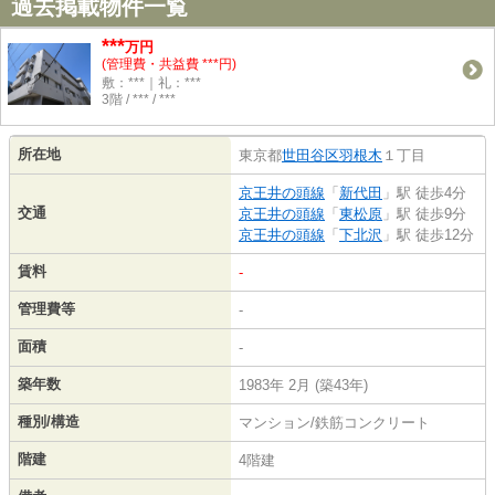
過去掲載物件一覧
***
万円
(管理費・共益費 ***円)
敷：***｜礼：***
3階 / *** / ***
所在地
東京都
世田谷区
羽根木
１丁目
京王井の頭線
「
新代田
」駅 徒歩4分
交通
京王井の頭線
「
東松原
」駅 徒歩9分
京王井の頭線
「
下北沢
」駅 徒歩12分
賃料
-
管理費等
-
面積
-
築年数
1983年 2月 (築43年)
種別/構造
マンション/鉄筋コンクリート
階建
4階建