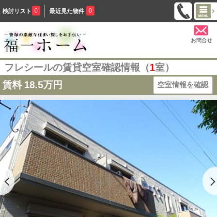
0
0
検討リスト
最近見た物件
お問合せ
フレシールの賃貸空室確認情報（
1
室）
賃料
18.5万円
空室情報を確認