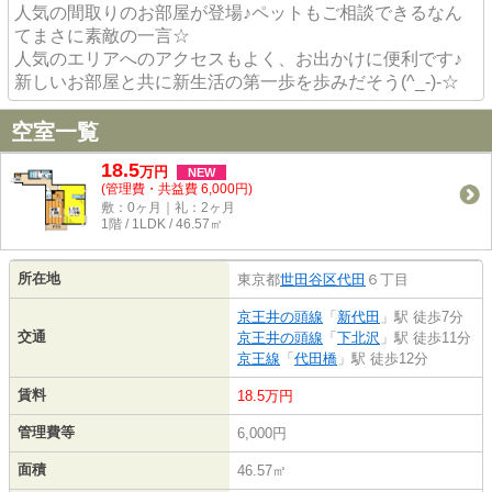
人気の間取りのお部屋が登場♪ペットもご相談できるなん
てまさに素敵の一言☆
人気のエリアへのアクセスもよく、お出かけに便利です♪
新しいお部屋と共に新生活の第一歩を歩みだそう(^_-)-☆
空室一覧
18.5
万
円
NEW
(管理費・共益費 6,000円)
敷：0ヶ月｜礼：2ヶ月
1階 / 1LDK / 46.57㎡
所在地
東京都
世田谷区
代田
６丁目
京王井の頭線
「
新代田
」駅 徒歩7分
交通
京王井の頭線
「
下北沢
」駅 徒歩11分
京王線
「
代田橋
」駅 徒歩12分
賃料
18.5万円
管理費等
6,000円
面積
46.57㎡