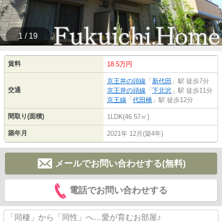
1 / 19
賃料
18.5万円
京王井の頭線
「
新代田
」駅 徒歩7分
交通
京王井の頭線
「
下北沢
」駅 徒歩11分
京王線
「
代田橋
」駅 徒歩12分
間取り(面積)
1LDK(46.57㎡)
築年月
2021年 12月(築4年)
メールでお問い合わせする(無料)
電話でお問い合わせする
「同棲」から「同性」へ…愛が育むお部屋♪