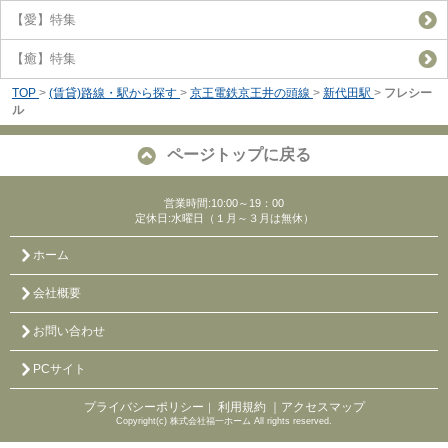
【愛】特集
【癒】特集
TOP
>
(賃貸)路線・駅から探す
>
京王電鉄京王井の頭線
>
新代田駅
>
フレシー
ル
ページトップに戻る
営業時間:10:00～19：00
定休日:水曜日（１月～３月は無休）
ホーム
会社概要
お問い合わせ
PCサイト
プライバシーポリシー
利用規約
｜アクセスマップ
｜
Copyright(c) 株式会社福一ホーム All rights reserved.