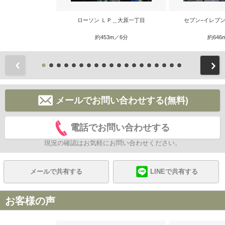
ローソン ＬＰ＿大原一丁目
セブン−イレブ
約453m／6分
約646
前
メールでお問い合わせする(無料)
電話でお問い合わせする
現況の確認はお気軽にお問い合わせください。
メールで共有する
LINEで共有する
お客様の声