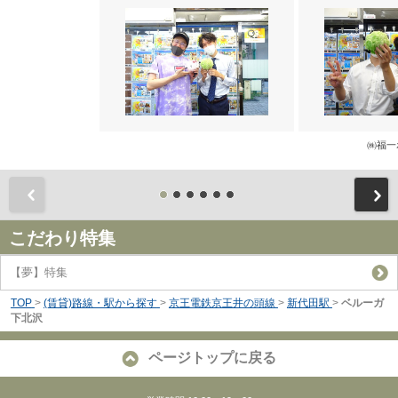
㈱福一
前
こだわり特集
【夢】特集
TOP
>
(賃貸)路線・駅から探す
>
京王電鉄京王井の頭線
>
新代田駅
>
ベルーガ
下北沢
ページトップに戻る