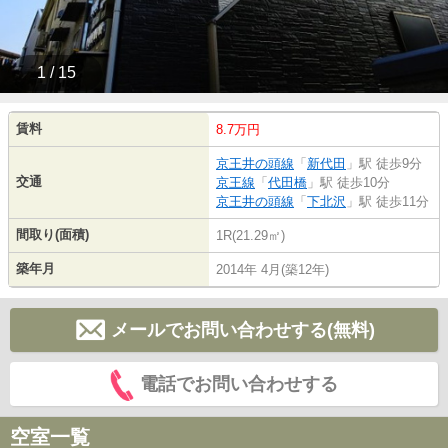
1 / 15
賃料
8.7万円
京王井の頭線
「
新代田
」駅 徒歩9分
交通
京王線
「
代田橋
」駅 徒歩10分
京王井の頭線
「
下北沢
」駅 徒歩11分
間取り(面積)
1R(21.29㎡)
築年月
2014年 4月(築12年)
メールでお問い合わせする(無料)
電話でお問い合わせする
空室一覧