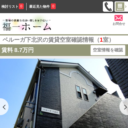
0
0
検討リスト
最近見た物件
お問合せ
ベルーガ下北沢の賃貸空室確認情報（
1
室）
賃料
8.7万円
空室情報を確認