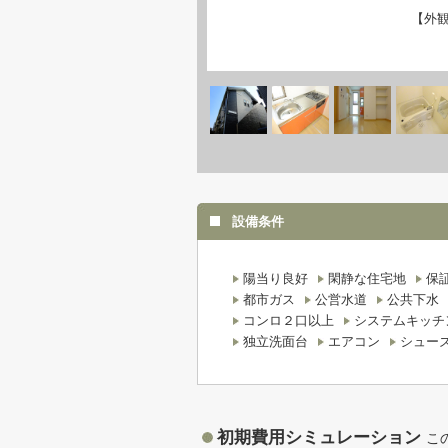
【外
設備条件
陽当り良好
閑静な住宅地
保
都市ガス
公営水道
公共下水
コンロ２口以上
システムキッチ
独立洗面台
エアコン
シュー
初期費用シミュレーション
こ