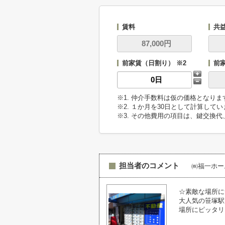
賃料
共
前家賃（日割り） ※2
前
※1. 仲介手数料は仮の価格となり
※2. １か月を30日として計算して
※3. その他費用の項目は、鍵交換
担当者のコメント
㈱福一ホー
☆素敵な場所に
大人気の笹塚駅
場所にピッタリ