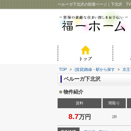
TOP
>
(賃貸)路線・駅から探す
>
京王
ベルーガ下北沢
物件紹介
賃料
間取り
8.7
万円
1R