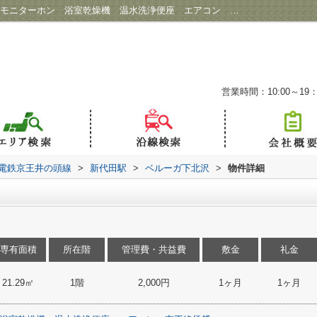
ベルーガ下北沢の部屋ページ｜下北沢 TVモニターホン 浴室乾燥機 温水洗浄便座 エアコン 京王線賃貸 ｜笹塚の賃貸なら福一ホーム
営業時間：10:00～19：
電鉄京王井の頭線
>
新代田駅
>
ベルーガ下北沢
>
物件詳細
専有面積
所在階
管理費・共益費
敷金
礼金
21.29㎡
1階
2,000円
1ヶ月
1ヶ月