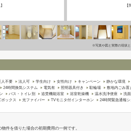
観】
【
※写真や図と実際の現状と
証人不要
法人可
学生向け
女性向け
キャンペーン
静かな環境
24時間換気システム
電気有
照明器具付き
駐輪場
敷地内ごみ置
ン
バス・トイレ別
追焚機能浴室
浴室乾燥機
温水洗浄便座
洗面
ズボックス
光ファイバー
TVモニタ付インターホン
24時間緊急通報
の物件を借りた場合の初期費用の一例です。