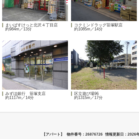
まいばすけっと北沢４丁目店
コクミンドラッグ笹塚駅店
約984m／13分
約1085m／14分
みずほ銀行 笹塚支店
区立遊び場96
約1117m／14分
約1315m／17分
【アパート】
物件番号：26876726
情報更新日：2026年