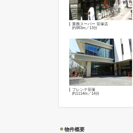
業務スーパー 笹塚店
約983m／13分
フレンテ笹塚
約1114m／14分
物件概要