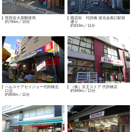
世田谷大原郵便局
商店街 代田橋 栄光会南口駅前
約794m／10分
通り
約819m／11分
ヘルスケアセイジョー代田橋北
（株）京王ストア 代田橋店
口店
約949m／12分
約869m／11分