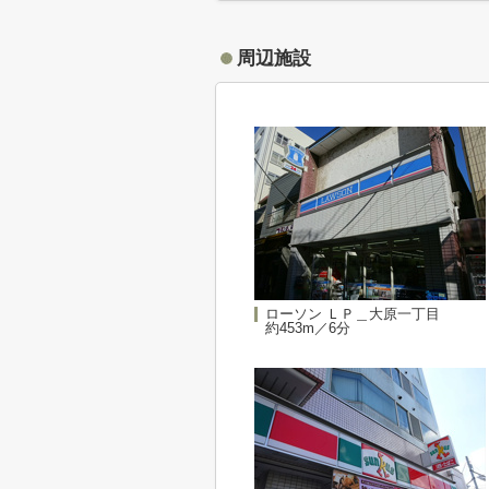
周辺施設
ローソン ＬＰ＿大原一丁目
約453m／6分