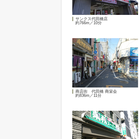
サンクス代田橋店
約766m／10分
商店街 代田橋 商栄会
約836m／11分