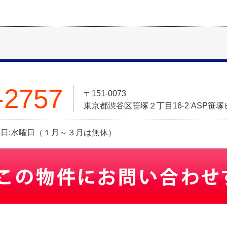
-2757
〒151-0073
東京都渋谷区笹塚２丁目16-2 ASP笹塚
 定休日:水曜日（１月～３月は無休）