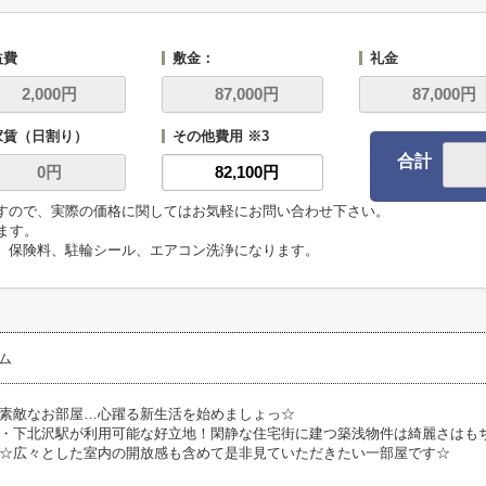
益費
敷金：
礼金
家賃（日割り）
その他費用 ※3
合計
ますので、実際の価格に関してはお気軽にお問い合わせ下さい。
います。
代、保険料、駐輪シール、エアコン洗浄になります。
ム
素敵なお部屋…心躍る新生活を始めましょっ☆
・下北沢駅が利用可能な好立地！閑静な住宅街に建つ築浅物件は綺麗さはも
☆広々とした室内の開放感も含めて是非見ていただきたい一部屋です☆