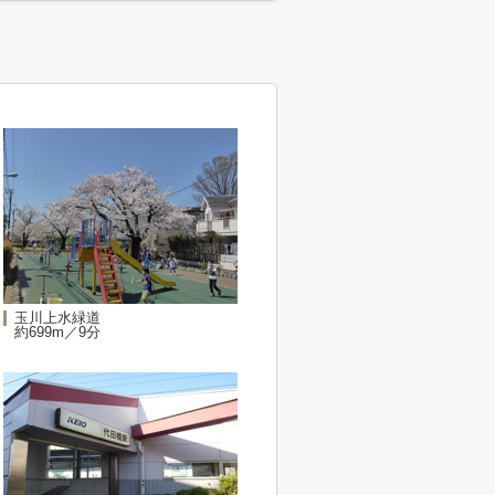
玉川上水緑道
約699m／9分