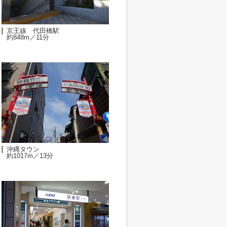
京王線 代田橋駅
約848m／11分
沖縄タウン
約1017m／13分