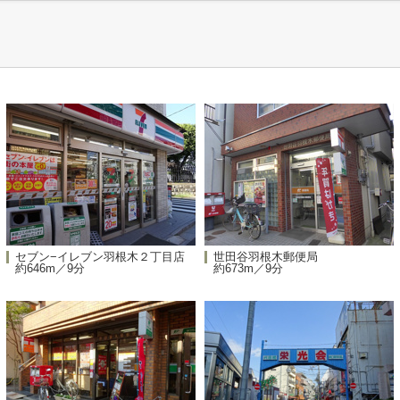
セブン−イレブン羽根木２丁目店
世田谷羽根木郵便局
約646m／9分
約673m／9分