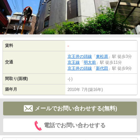
1 / 4
賃料
-
京王井の頭線
「
東松原
」駅 徒歩3分
交通
京王線
「
明大前
」駅 徒歩11分
京王井の頭線
「
新代田
」駅 徒歩9分
間取り(面積)
-(-)
築年月
2010年 7月(築16年)
メールでお問い合わせする(無料)
電話でお問い合わせする