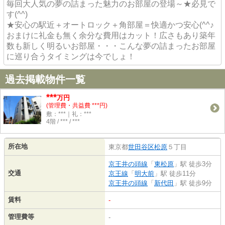
毎回大人気の夢の詰まった魅力のお部屋の登場～★必見で
す(^^)
★安心の駅近＋オートロック＋角部屋＝快適かつ安心(^^♪
おまけに礼金も無く余分な費用はカット！広さもあり築年
数も新しく明るいお部屋・・・こんな夢の詰まったお部屋
に巡り合うタイミングは今でしょ！
過去掲載物件一覧
***
万円
(管理費・共益費 ***円)
敷：***｜礼：***
4階 / *** / ***
所在地
東京都
世田谷区
松原
５丁目
京王井の頭線
「
東松原
」駅 徒歩3分
交通
京王線
「
明大前
」駅 徒歩11分
京王井の頭線
「
新代田
」駅 徒歩9分
賃料
-
管理費等
-