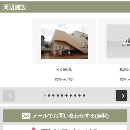
周辺施設
松原保育園
松原北
約379m／5分
約373
前
メールでお問い合わせする(無料)