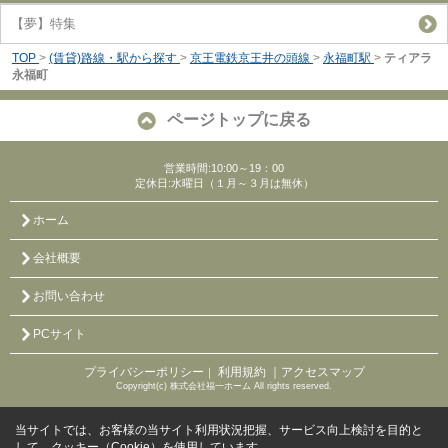
【夢】特集
TOP
>
(賃貸)路線・駅から探す
>
京王電鉄京王井の頭線
>
永福町駅
>
ティアラ
永福町
ページトップに戻る
営業時間:10:00～19：00
定休日:水曜日（１月～３月は無休）
ホーム
会社概要
お問い合わせ
PCサイト
プライバシーポリシー
利用規約
｜アクセスマップ
｜
Copyright(c) 株式会社福一ホーム All rights reserved.
当サイトでは、お客様の当サイト利用状況把握、サービス向上検討を目的と
して、クッキー（Cookie）を使用しています。