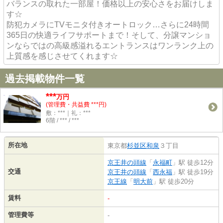
バランスの取れた一部屋！価格以上の安心さをお届けしま
す☆
防犯カメラにTVモニタ付きオートロック…さらに24時間
365日の快適ライフサポートまで！そして、分譲マンショ
ンならではの高級感溢れるエントランスはワンランク上の
上質感を感じさせてくれます☆
過去掲載物件一覧
***
万円
(管理費・共益費 ***円)
敷：***｜礼：***
6階 / *** / ***
所在地
東京都
杉並区
和泉
３丁目
京王井の頭線
「
永福町
」駅 徒歩12分
交通
京王井の頭線
「
西永福
」駅 徒歩19分
京王線
「
明大前
」駅 徒歩20分
賃料
-
管理費等
-