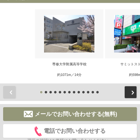
専修大学附属高等学校
サミットス
約1071m／14分
約598
前
メールでお問い合わせする(無料)
電話でお問い合わせする