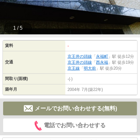
1 / 5
賃料
-
京王井の頭線
「
永福町
」駅 徒歩12分
交通
京王井の頭線
「
西永福
」駅 徒歩19分
京王線
「
明大前
」駅 徒歩20分
間取り(面積)
-(-)
築年月
2004年 7月(築22年)
メールでお問い合わせする(無料)
電話でお問い合わせする