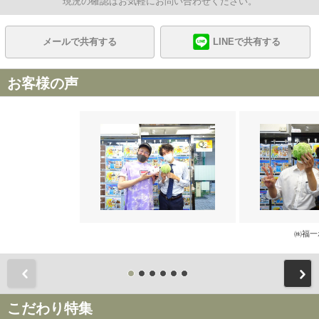
現況の確認はお気軽にお問い合わせください。
メールで共有する
LINEで共有する
お客様の声
㈱福一
前
こだわり特集