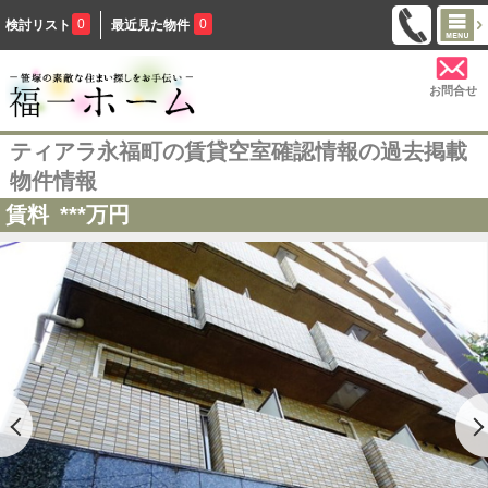
0
0
検討リスト
最近見た物件
お問合せ
ティアラ永福町の賃貸空室確認情報の過去掲載
物件情報
賃料
***
万円