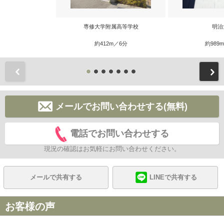
専修大学附属高等学校
明治
約412m／6分
約989
前
メールでお問い合わせする(無料)
電話でお問い合わせする
現況の確認はお気軽にお問い合わせください。
メールで共有する
LINEで共有する
お客様の声