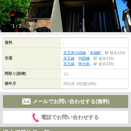
1 / 3
賃料
-
京王井の頭線
「
永福町
」駅 徒歩12分
交通
京王線
「
代田橋
」駅 徒歩13分
京王線
「
明大前
」駅 徒歩13分
間取り(面積)
-(-)
築年月
2011年 3月(築15年)
メールでお問い合わせする(無料)
電話でお問い合わせする