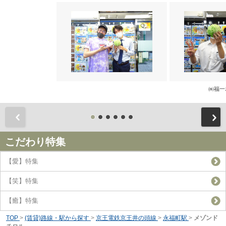
㈱福一
前
こだわり特集
【愛】特集
【笑】特集
【癒】特集
TOP
>
(賃貸)路線・駅から探す
>
京王電鉄京王井の頭線
>
永福町駅
>
メゾンド