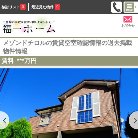
0
0
検討リスト
最近見た物件
お問合せ
メゾンドチロルの賃貸空室確認情報の過去掲載
物件情報
賃料
***
万円