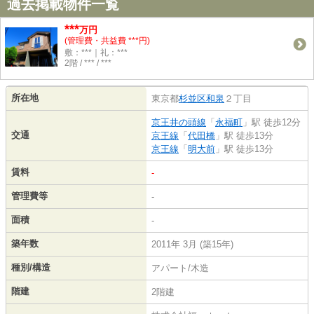
過去掲載物件一覧
***
万円
(管理費・共益費 ***円)
敷：***｜礼：***
2階 / *** / ***
所在地
東京都
杉並区
和泉
２丁目
京王井の頭線
「
永福町
」駅 徒歩12分
交通
京王線
「
代田橋
」駅 徒歩13分
京王線
「
明大前
」駅 徒歩13分
賃料
-
管理費等
-
面積
-
築年数
2011年 3月 (築15年)
種別/構造
アパート/木造
階建
2階建