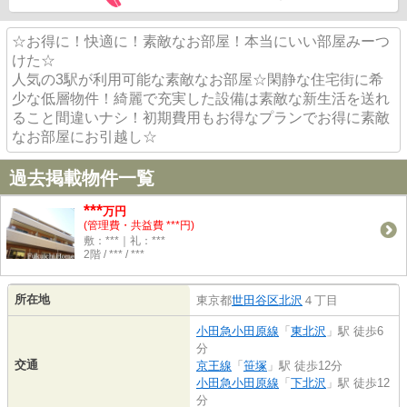
☆お得に！快適に！素敵なお部屋！本当にいい部屋みーつ
けた☆
人気の3駅が利用可能な素敵なお部屋☆閑静な住宅街に希
少な低層物件！綺麗で充実した設備は素敵な新生活を送れ
ること間違いナシ！初期費用もお得なプランでお得に素敵
なお部屋にお引越し☆
過去掲載物件一覧
***
万円
(管理費・共益費 ***円)
敷：***｜礼：***
2階 / *** / ***
所在地
東京都
世田谷区
北沢
４丁目
小田急小田原線
「
東北沢
」駅 徒歩6
分
交通
京王線
「
笹塚
」駅 徒歩12分
小田急小田原線
「
下北沢
」駅 徒歩12
分