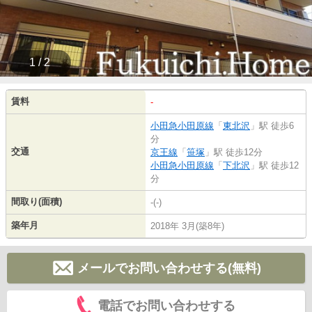
1 / 2
賃料
-
小田急小田原線
「
東北沢
」駅 徒歩6
分
交通
京王線
「
笹塚
」駅 徒歩12分
小田急小田原線
「
下北沢
」駅 徒歩12
分
間取り(面積)
-(-)
築年月
2018年 3月(築8年)
メールでお問い合わせする(無料)
電話でお問い合わせする