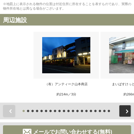
※地図上に表示される物件の位置は付近住所に所在することを表すものであり、実際の
物件所在地とは異なる場合がございます。
周辺施設
（有）アンティーク山本商店
まいばすけっ
約214m／3分
約266
前
メールでお問い合わせする(無料)