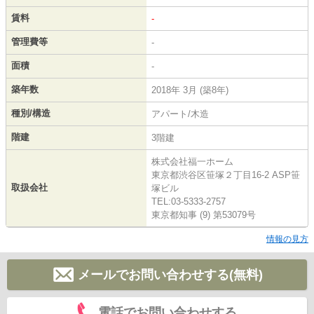
賃料
-
管理費等
-
面積
-
築年数
2018年 3月 (築8年)
種別/構造
アパート/木造
階建
3階建
株式会社福一ホーム
東京都渋谷区笹塚２丁目16-2 ASP笹
取扱会社
塚ビル
TEL:03-5333-2757
東京都知事 (9) 第53079号
情報の見方
メールでお問い合わせする(無料)
電話でお問い合わせする