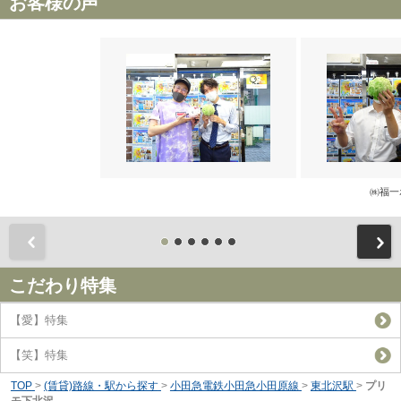
お客様の声
㈱福一
前
こだわり特集
【愛】特集
【笑】特集
TOP
>
(賃貸)路線・駅から探す
>
小田急電鉄小田急小田原線
>
東北沢駅
>
プリ