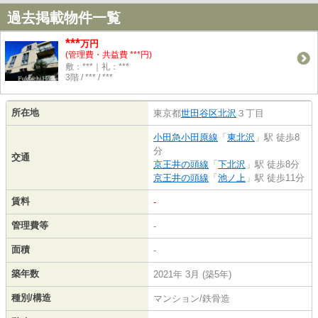
過去掲載物件一覧
***
万円
(管理費・共益費 ***円)
敷：***｜礼：***
3階 / *** / ***
所在地
東京都
世田谷区
北沢
３丁目
小田急小田原線
「
東北沢
」駅 徒歩8
分
交通
京王井の頭線
「
下北沢
」駅 徒歩8分
京王井の頭線
「
池ノ上
」駅 徒歩11分
賃料
-
管理費等
-
面積
-
築年数
2021年 3月 (築5年)
種別/構造
マンション/鉄骨造