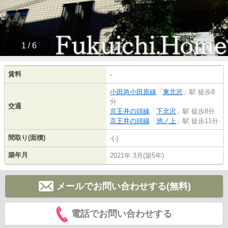
1 / 6
賃料
-
小田急小田原線
「
東北沢
」駅 徒歩8
分
交通
京王井の頭線
「
下北沢
」駅 徒歩8分
京王井の頭線
「
池ノ上
」駅 徒歩11分
間取り(面積)
-(-)
築年月
2021年 3月(築5年)
メールでお問い合わせする(無料)
電話でお問い合わせする