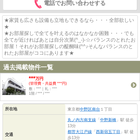
電話でお問い合わせする
★家賃も広さも設備も立地もできるなら・・・全部欲しい
★
★お部屋探しで全てを叶えるのはなかなか困難・・・でも
全てが近ければあとは自分次第(^_-)-☆バランスのとれたお
部屋！それがお部屋探しの醍醐味(^^♪そんなバランスのと
れたお部屋がココにあります★
過去掲載物件一覧
***
万円
(管理費・共益費 ***円)
敷：***｜礼：***
1階 / *** / ***
所在地
東京都
中野区
南台
１丁目
丸ノ内方南支線
「
中野新橋
」駅 徒歩
13分
都営大江戸線
「
西新宿五丁目
」駅 徒
交通
歩13分