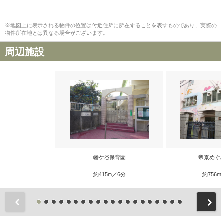
※地図上に表示される物件の位置は付近住所に所在することを表すものであり、実際の
物件所在地とは異なる場合がございます。
周辺施設
幡ケ谷保育園
帝京めぐ
約415m／6分
約756
前