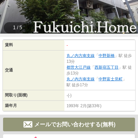
1 / 5
賃料
-
丸ノ内方南支線
「
中野新橋
」駅 徒歩
13分
都営大江戸線
「
西新宿五丁目
」駅 徒
交通
歩13分
丸ノ内方南支線
「
中野富士見町
」
駅 徒歩17分
間取り(面積)
-(-)
築年月
1993年 2月(築33年)
メールでお問い合わせする(無料)