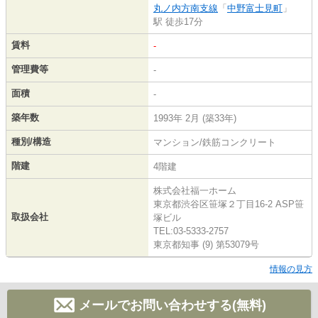
丸ノ内方南支線
「
中野富士見町
」
駅 徒歩17分
賃料
-
管理費等
-
面積
-
築年数
1993年 2月 (築33年)
種別/構造
マンション/鉄筋コンクリート
階建
4階建
株式会社福一ホーム
東京都渋谷区笹塚２丁目16-2 ASP笹
取扱会社
塚ビル
TEL:03-5333-2757
東京都知事 (9) 第53079号
情報の見方
メールでお問い合わせする(無料)