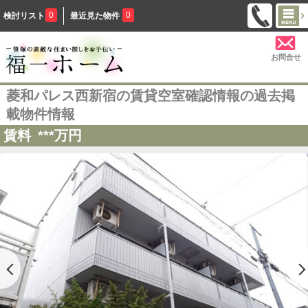
0
0
検討リスト
最近見た物件
お問合せ
菱和パレス西新宿の賃貸空室確認情報の過去掲
載物件情報
賃料
***
万円