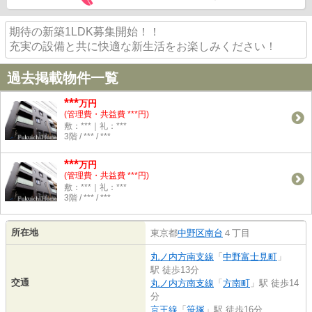
期待の新築1LDK募集開始！！
充実の設備と共に快適な新生活をお楽しみください！
過去掲載物件一覧
***
万円
(管理費・共益費 ***円)
敷：***｜礼：***
3階 / *** / ***
***
万円
(管理費・共益費 ***円)
敷：***｜礼：***
3階 / *** / ***
所在地
東京都
中野区
南台
４丁目
丸ノ内方南支線
「
中野富士見町
」
駅 徒歩13分
交通
丸ノ内方南支線
「
方南町
」駅 徒歩14
分
京王線
「
笹塚
」駅 徒歩16分