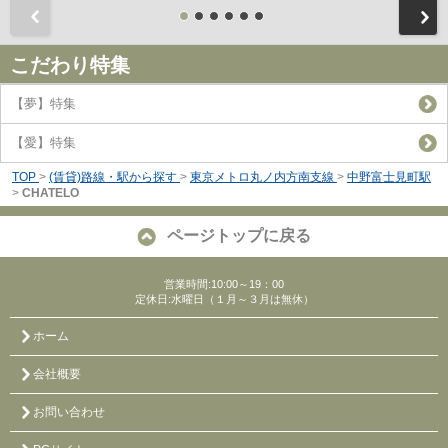
前
こだわり特集
【夢】特集
【愛】特集
TOP
>
(賃貸)路線・駅から探す
>
東京メトロ丸ノ内方南支線
>
中野富士見町駅
>
CHATELO
ページトップに戻る
営業時間:10:00～19：00
定休日:水曜日（１月～３月は無休）
ホーム
会社概要
お問い合わせ