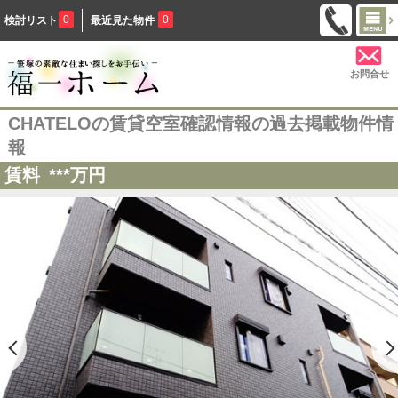
0
0
検討リスト
最近見た物件
お問合せ
CHATELOの賃貸空室確認情報の過去掲載物件情
報
賃料
***
万円