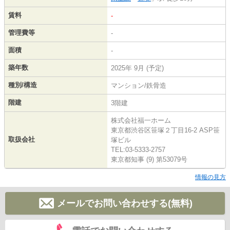
賃料
-
管理費等
-
面積
-
築年数
2025年 9月 (予定)
種別/構造
マンション/鉄骨造
階建
3階建
株式会社福一ホーム
東京都渋谷区笹塚２丁目16-2 ASP笹
取扱会社
塚ビル
TEL:03-5333-2757
東京都知事 (9) 第53079号
情報の見方
メールでお問い合わせする(無料)