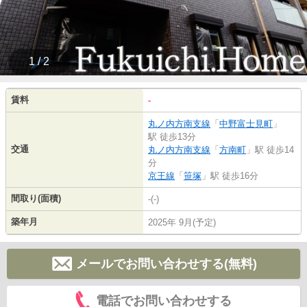
1 / 2
賃料
-
丸ノ内方南支線
「
中野富士見町
」
駅 徒歩13分
交通
丸ノ内方南支線
「
方南町
」駅 徒歩14
分
京王線
「
笹塚
」駅 徒歩16分
間取り(面積)
-(-)
築年月
2025年 9月(予定)
メールでお問い合わせする(無料)
電話でお問い合わせする