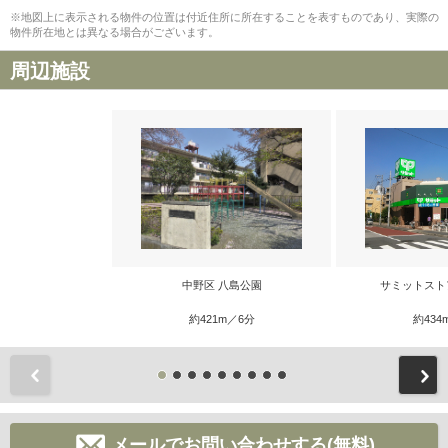
※地図上に表示される物件の位置は付近住所に所在することを表すものであり、実際の
物件所在地とは異なる場合がございます。
周辺施設
中野区 八島公園
サミットスト
約421m／6分
約434
前
メールでお問い合わせする(無料)