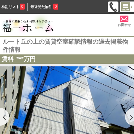
0
0
検討リスト
最近見た物件
お問合せ
ルート丘の上の賃貸空室確認情報の過去掲載物
件情報
賃料
***
万円