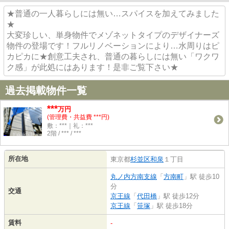
★普通の一人暮らしには無い…スパイスを加えてみました
★
大変珍しい、単身物件でメゾネットタイプのデザイナーズ
物件の登場です！フルリノベーションにより…水周りはピ
カピカに★創意工夫され、普通の暮らしには無い「ワクワ
ク感」が此処にはあります！是非ご覧下さい★
過去掲載物件一覧
***
万円
(管理費・共益費 ***円)
敷：***｜礼：***
2階 / *** / ***
所在地
東京都
杉並区
和泉
１丁目
丸ノ内方南支線
「
方南町
」駅 徒歩10
分
交通
京王線
「
代田橋
」駅 徒歩12分
京王線
「
笹塚
」駅 徒歩18分
賃料
-