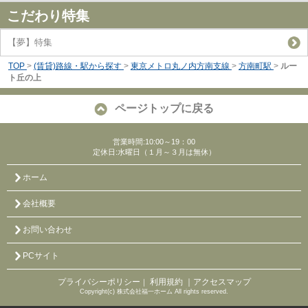
こだわり特集
【夢】特集
TOP
>
(賃貸)路線・駅から探す
>
東京メトロ丸ノ内方南支線
>
方南町駅
>
ルー
ト丘の上
ページトップに戻る
営業時間:10:00～19：00
定休日:水曜日（１月～３月は無休）
ホーム
会社概要
お問い合わせ
PCサイト
プライバシーポリシー
利用規約
｜アクセスマップ
｜
Copyright(c) 株式会社福一ホーム All rights reserved.