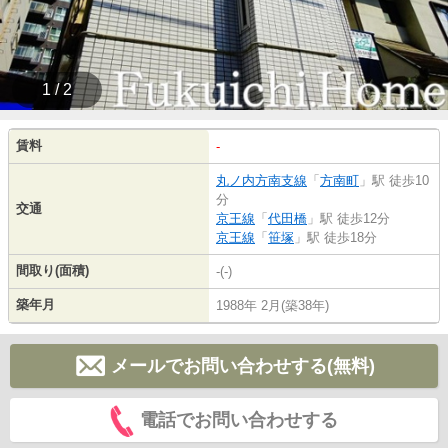
1 / 2
賃料
-
丸ノ内方南支線
「
方南町
」駅 徒歩10
分
交通
京王線
「
代田橋
」駅 徒歩12分
京王線
「
笹塚
」駅 徒歩18分
間取り(面積)
-(-)
築年月
1988年 2月(築38年)
メールでお問い合わせする(無料)
電話でお問い合わせする