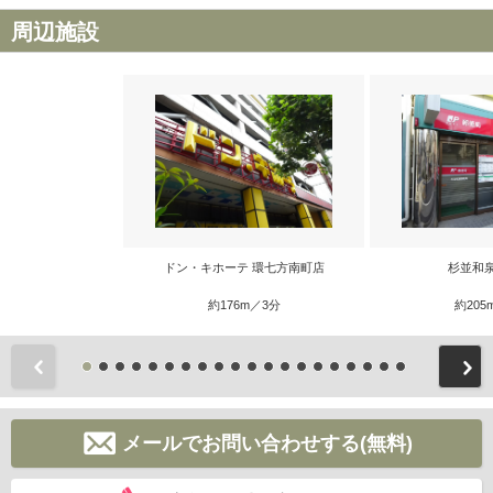
周辺施設
ドン・キホーテ 環七方南町店
杉並和
約176m／3分
約205
前
メールでお問い合わせする(無料)