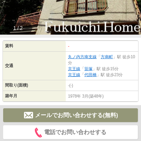
1 / 2
賃料
-
丸ノ内方南支線
「
方南町
」駅 徒歩10
分
交通
京王線
「
笹塚
」駅 徒歩15分
京王線
「
代田橋
」駅 徒歩23分
間取り(面積)
-(-)
築年月
1978年 3月(築48年)
メールでお問い合わせする(無料)
電話でお問い合わせする