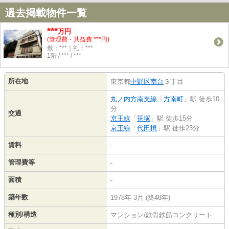
過去掲載物件一覧
***
万円
(管理費・共益費 ***円)
敷：***｜礼：***
1階 / *** / ***
所在地
東京都
中野区
南台
３丁目
丸ノ内方南支線
「
方南町
」駅 徒歩10
分
交通
京王線
「
笹塚
」駅 徒歩15分
京王線
「
代田橋
」駅 徒歩23分
賃料
-
管理費等
-
面積
-
築年数
1978年 3月 (築48年)
種別/構造
マンション/鉄骨鉄筋コンクリート