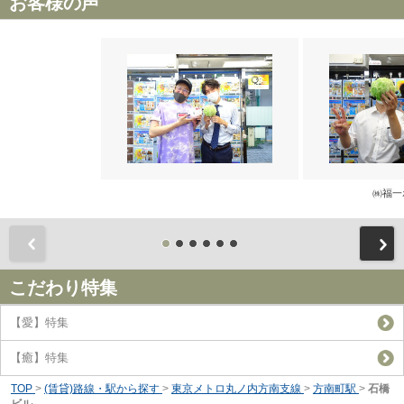
お客様の声
㈱福一
前
こだわり特集
【愛】特集
【癒】特集
TOP
>
(賃貸)路線・駅から探す
>
東京メトロ丸ノ内方南支線
>
方南町駅
>
石橋