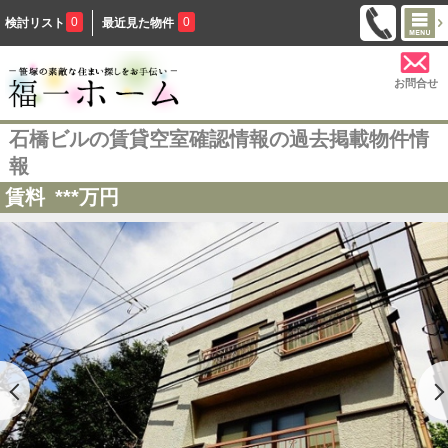
0
0
検討リスト
最近見た物件
お問合せ
石橋ビルの賃貸空室確認情報の過去掲載物件情
報
賃料
***
万円