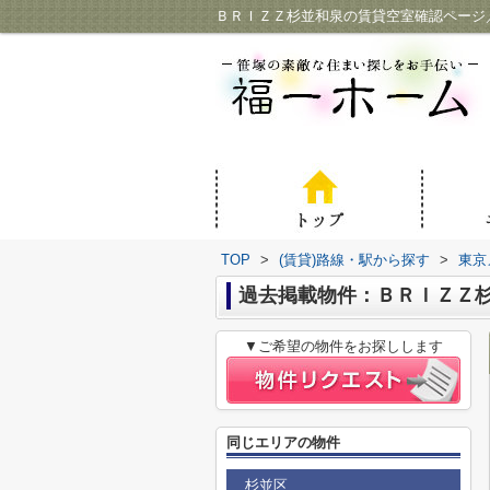
ＢＲＩＺＺ杉並和泉の賃貸空室確認ページ
TOP
>
(賃貸)路線・駅から探す
>
東京
過去掲載物件：ＢＲＩＺＺ
▼ご希望の物件をお探しします
同じエリアの物件
杉並区