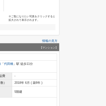
※ご覧になりたい写真をクリックすると
拡大されて表示されます。
情報の見方
【マンション】
線
「
代田橋
」駅 徒歩11分
益費
-
年数）
2018年 6月 ( 築8年 )
5階建