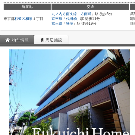
所在地
交通
丸ノ内方南支線
「
方南町
」駅 徒歩8分
築
東京都
杉並区
和泉
１丁目
京王線
「
代田橋
」駅 徒歩11分
5
京王線
「
笹塚
」駅 徒歩19分
鉄
物件情報
周辺施設