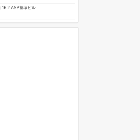
6-2 ASP笹塚ビル
号