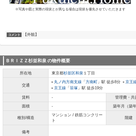
※写真や図と実際の現状とが異なる場合は現状を優先させていただきます
【外観】
コメント
ＢＲＩＺＺ杉並和泉
の物件概要
所在地
東京都
杉並区
和泉
１丁目
丸ノ内方南支線
「
方南町
」駅 徒歩8分
京王
交通
京王線
「
笹塚
」駅 徒歩19分
賃料
-
管理費・共
面積
-
築年月（築
マンション / 鉄筋コンクリー
種別/構造
階建
ト
備考