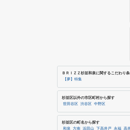
ＢＲＩＺＺ杉並和泉に関するこだわり条
【夢】特集
杉並区以外の市区町村から探す
世田谷区
渋谷区
中野区
杉並区の町名から探す
和泉
方南
浜田山
下高井戸
永福
高