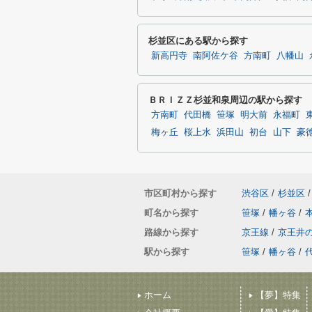
杉並区にある駅から探す
新高円寺
南阿佐ケ谷
方南町
八幡山
ＢＲＩＺＺ杉並和泉周辺の駅から探す
方南町
代田橋
笹塚
明大前
永福町
梅ヶ丘
桜上水
浜田山
初台
山下
豪
市区町村から探す
渋谷区
/
杉並区
/
町名から探す
笹塚
/
幡ヶ谷
/
路線から探す
京王線
/
京王井
駅から探す
笹塚
/
幡ヶ谷
/
ホーム
【夢】特集