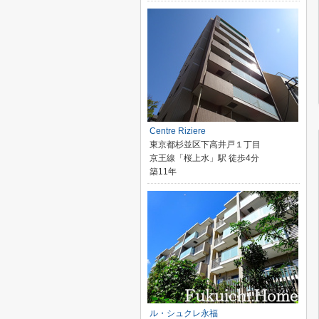
Centre Riziere
東京都杉並区下高井戸１丁目
京王線「桜上水」駅 徒歩4分
築11年
ル・シュクレ永福