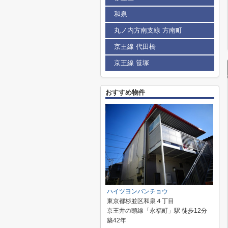
和泉
丸ノ内方南支線 方南町
京王線 代田橋
京王線 笹塚
おすすめ物件
ハイツヨンバンチョウ
東京都杉並区和泉４丁目
京王井の頭線「永福町」駅 徒歩12分
築42年