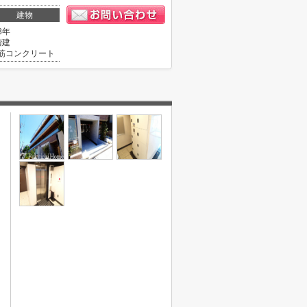
建物
8年
階建
筋コンクリート