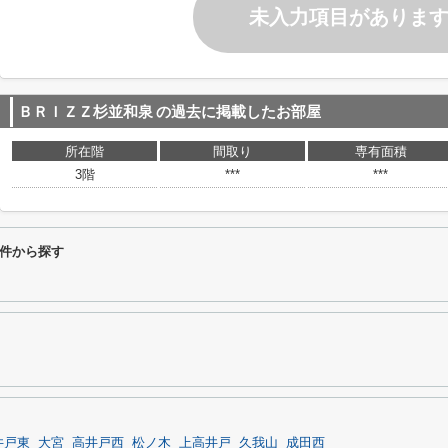
未入力項目がありま
ＢＲＩＺＺ杉並和泉
の過去に掲載したお部屋
所在階
間取り
専有面積
3階
***
***
件から探す
井戸東
大宮
高井戸西
松ノ木
上高井戸
久我山
成田西