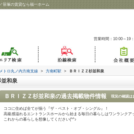
／笹塚の賃貸なら福一ホーム
営業時間：10:00～19：
メトロ丸ノ内方南支線
>
方南町駅
>
ＢＲＩＺＺ杉並和泉
杉並和泉
ＢＲＩＺＺ杉並和泉
の過去掲載物件情報
現況の確認は
ココに住めば全てが揃う『ザ・ベスト・オブ・シングル』！
高級感溢れるエントランスホールから始まる毎日の暮らしはワンランクア
これからの暮らしを想像してください(^^♪