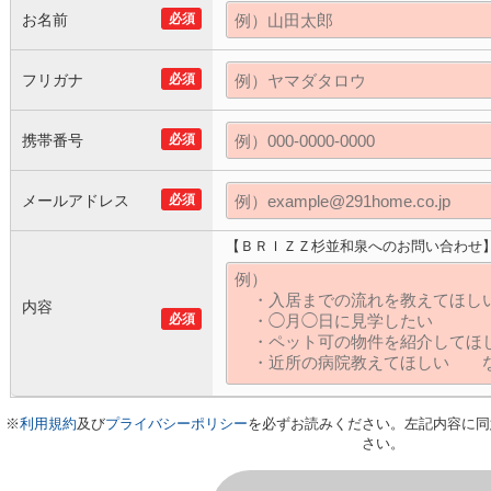
お名前
必須
フリガナ
必須
携帯番号
必須
メールアドレス
必須
【ＢＲＩＺＺ杉並和泉へのお問い合わせ
内容
必須
※
利用規約
及び
プライバシーポリシー
を必ずお読みください。左記内容に同
さい。