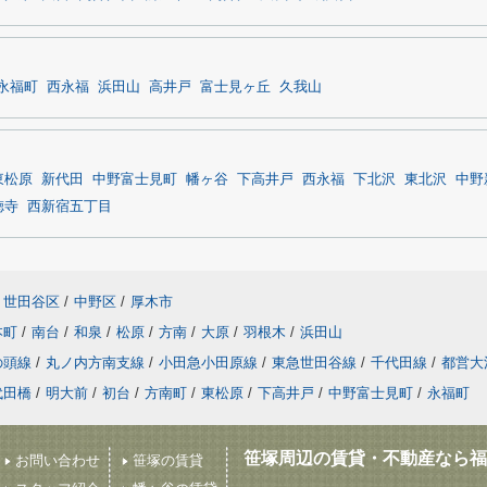
永福町
西永福
浜田山
高井戸
富士見ヶ丘
久我山
東松原
新代田
中野富士見町
幡ヶ谷
下高井戸
西永福
下北沢
東北沢
中野
徳寺
西新宿五丁目
世田谷区
/
中野区
/
厚木市
本町
/
南台
/
和泉
/
松原
/
方南
/
大原
/
羽根木
/
浜田山
の頭線
/
丸ノ内方南支線
/
小田急小田原線
/
東急世田谷線
/
千代田線
/
都営大
代田橋
/
明大前
/
初台
/
方南町
/
東松原
/
下高井戸
/
中野富士見町
/
永福町
笹塚周辺の賃貸・不動産なら福
お問い合わせ
笹塚の賃貸