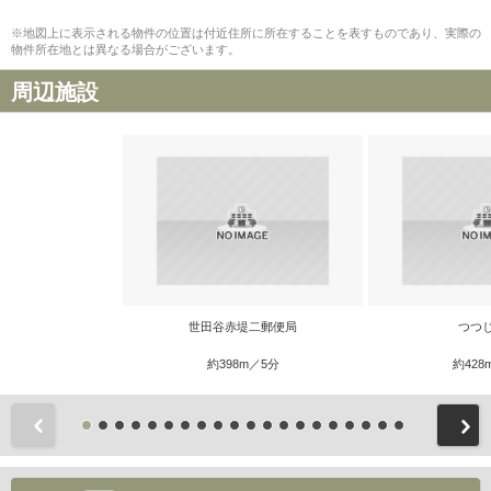
※地図上に表示される物件の位置は付近住所に所在することを表すものであり、実際の
物件所在地とは異なる場合がございます。
周辺施設
世田谷赤堤二郵便局
つつ
約398m／5分
約428
前