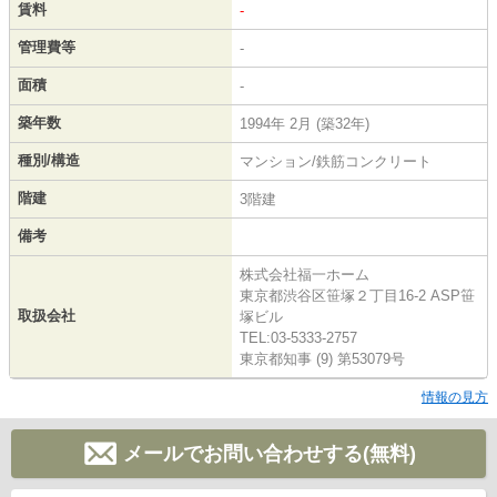
賃料
-
管理費等
-
面積
-
築年数
1994年 2月 (築32年)
種別/構造
マンション/鉄筋コンクリート
階建
3階建
備考
株式会社福一ホーム
東京都渋谷区笹塚２丁目16-2 ASP笹
取扱会社
塚ビル
TEL:03-5333-2757
東京都知事 (9) 第53079号
情報の見方
メールでお問い合わせする(無料)