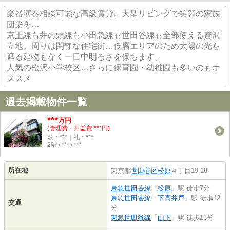
楽器演奏相談可能な高級賃貸。大型リビングで笑顔の家族
団欒を…
京王線も井の頭線も小田急線も世田谷線も全部使える贅沢
立地。周りは閑静な住宅街…低層エリアのため太陽の光を
遮る建物もなく一日中明るさを保ちます。
人気の松沢小学校区…さらに保育園・幼稚園も多いのもオ
ススメ
過去掲載物件一覧
***
万円
(管理費・共益費 ***円)
敷：***｜礼：***
2階 / *** / ***
所在地
東京都
世田谷区
松原
４丁目19-18
東急世田谷線
「
松原
」駅 徒歩7分
東急世田谷線
「
下高井戸
」駅 徒歩12
交通
分
東急世田谷線
「
山下
」駅 徒歩13分