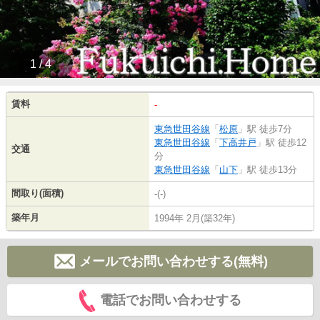
1 / 4
賃料
-
東急世田谷線
「
松原
」駅 徒歩7分
東急世田谷線
「
下高井戸
」駅 徒歩12
交通
分
東急世田谷線
「
山下
」駅 徒歩13分
間取り(面積)
-(-)
築年月
1994年 2月(築32年)
メールでお問い合わせする(無料)
電話でお問い合わせする