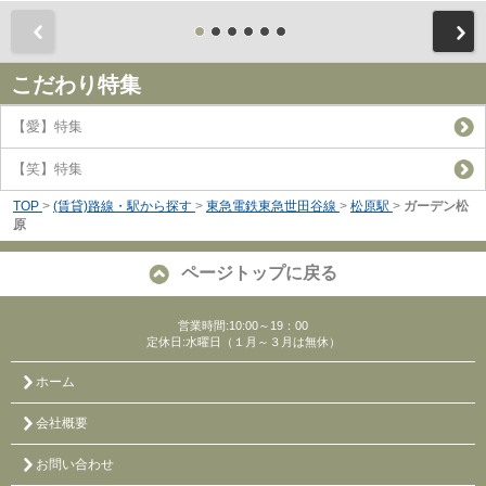
前
こだわり特集
【愛】特集
【笑】特集
TOP
>
(賃貸)路線・駅から探す
>
東急電鉄東急世田谷線
>
松原駅
>
ガーデン松
原
ページトップに戻る
営業時間:10:00～19：00
定休日:水曜日（１月～３月は無休）
ホーム
会社概要
お問い合わせ