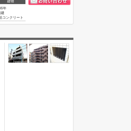
建物
36年
階建
筋コンクリート