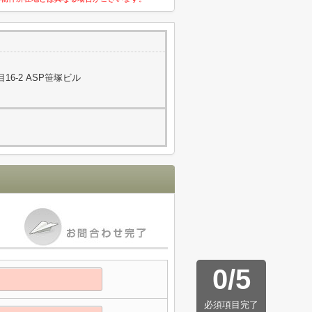
6-2 ASP笹塚ビル
0
/
5
必須項目完了