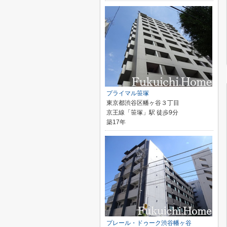
プライマル笹塚
東京都渋谷区幡ヶ谷３丁目
京王線「笹塚」駅 徒歩9分
築17年
プレール・ドゥーク渋谷幡ヶ谷