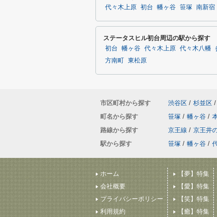
代々木上原
初台
幡ヶ谷
笹塚
南新宿
ステータスヒル初台周辺の駅から探す
初台
幡ヶ谷
代々木上原
代々木八幡
方南町
東松原
市区町村から探す
渋谷区
/
杉並区
/
町名から探す
笹塚
/
幡ヶ谷
/
路線から探す
京王線
/
京王井
駅から探す
笹塚
/
幡ヶ谷
/
ホーム
【夢】特集
会社概要
【愛】特集
プライバシーポリシー
【笑】特集
利用規約
【癒】特集