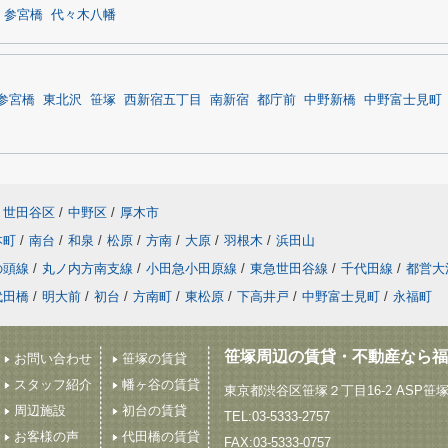
参宮橋
代々木八幡
参宮橋
東北沢
笹塚
西新宿五丁目
南新宿
都庁前
中野新橋
中野富士見町
世田谷区
/
中野区
/
厚木市
本町
/
南台
/
和泉
/
松原
/
方南
/
大原
/
羽根木
/
浜田山
の頭線
/
丸ノ内方南支線
/
小田急小田原線
/
東急世田谷線
/
千代田線
/
都営大
代田橋
/
明大前
/
初台
/
方南町
/
東松原
/
下高井戸
/
中野富士見町
/
永福町
笹塚周辺の賃貸・不動産なら福
お問い合わせ
笹塚の賃貸
スタッフ紹介
幡ヶ谷の賃貸
東京都渋谷区笹塚２丁目16-2 ASP笹
周辺施設
初台の賃貸
TEL:03-5333-2757
お客様の声
代田橋の賃貸
FAX:03-5333-0757