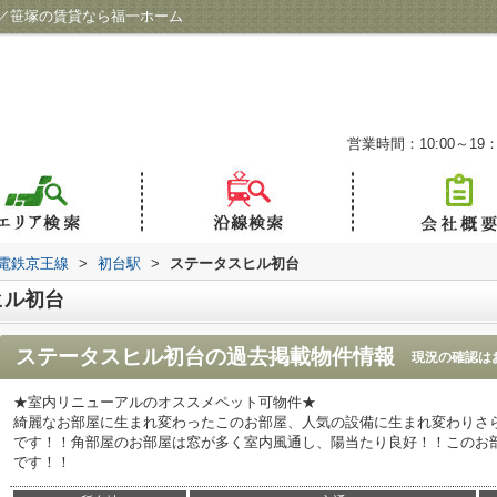
／笹塚の賃貸なら福一ホーム
営業時間：10:00～19：
電鉄京王線
>
初台駅
>
ステータスヒル初台
ヒル初台
ステータスヒル初台
の過去掲載物件情報
現況の確認は
★室内リニューアルのオススメペット可物件★
綺麗なお部屋に生まれ変わったこのお部屋、人気の設備に生まれ変わりさ
です！！角部屋のお部屋は窓が多く室内風通し、陽当たり良好！！このお
です！！