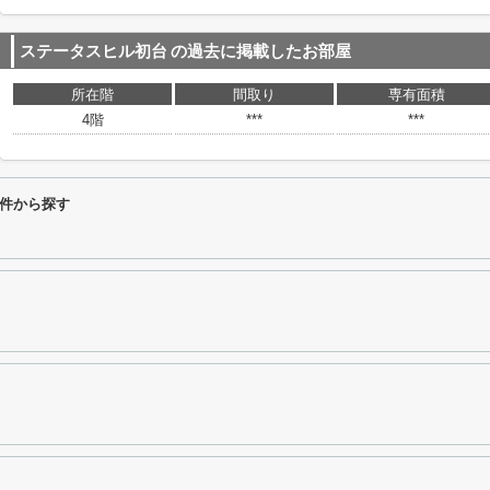
ステータスヒル初台
の過去に掲載したお部屋
所在階
間取り
専有面積
4階
***
***
件から探す