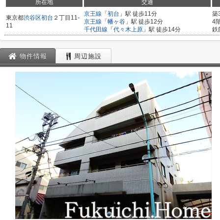
所在地
交通
京王線
「
初台
」駅 徒歩11分
築
東京都
渋谷区
初台
２丁目11-
京王線
「
幡ヶ谷
」駅 徒歩12分
4
11
千代田線
「
代々木上原
」駅 徒歩14分
鉄
物件情報
周辺施設