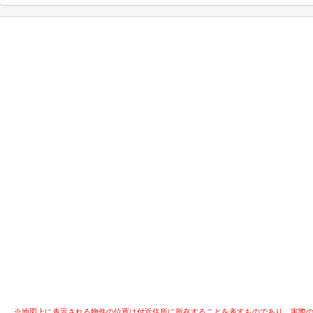
※地図上に表示される物件の位置は付近住所に所在することを表すものであり、実際