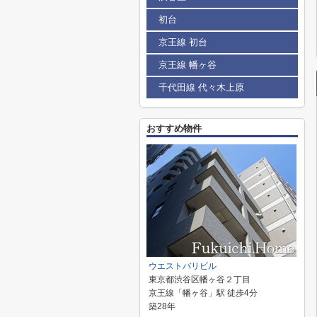
初台
京王線 初台
京王線 幡ヶ谷
千代田線 代々木上原
おすすめ物件
ウエストバリビル
東京都渋谷区幡ヶ谷２丁目
京王線「幡ヶ谷」駅 徒歩4分
築28年