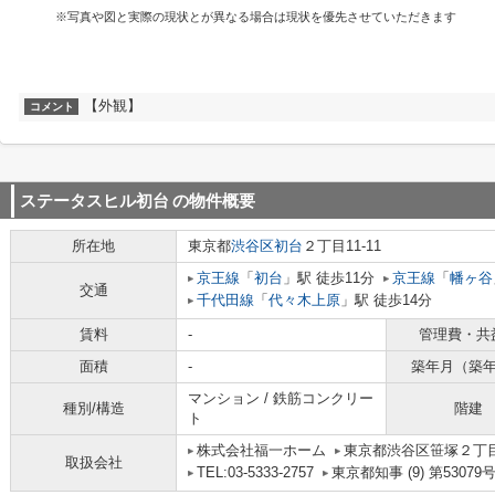
※写真や図と実際の現状とが異なる場合は現状を優先させていただきます
【外観】
コメント
ステータスヒル初台
の物件概要
所在地
東京都
渋谷区
初台
２丁目11-11
京王線
「
初台
」駅 徒歩11分
京王線
「
幡ヶ谷
交通
千代田線
「
代々木上原
」駅 徒歩14分
賃料
-
管理費・共
面積
-
築年月（築
マンション / 鉄筋コンクリー
種別/構造
階建
ト
株式会社福一ホーム
東京都渋谷区笹塚２丁目1
取扱会社
TEL:03-5333-2757
東京都知事 (9) 第53079