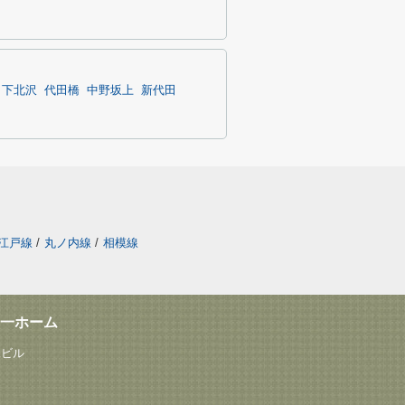
下北沢
代田橋
中野坂上
新代田
江戸線
/
丸ノ内線
/
相模線
一ホーム
塚ビル