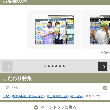
お客様の声
㈱福一
前
こだわり特集
【夢】特集
TOP
>
(賃貸)路線・駅から探す
>
京王電鉄京王線
>
幡ヶ谷駅
>
マヤハイツ
ページトップに戻る