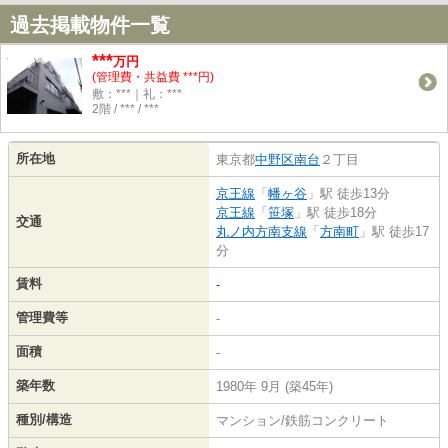
過去掲載物件一覧
***
万円
(管理費・共益費 ***円)
敷：***｜礼：***
2階 / *** / ***
所在地
東京都
中野区
南台
２丁目
京王線
「
幡ヶ谷
」駅 徒歩13分
京王線
「
笹塚
」駅 徒歩18分
交通
丸ノ内方南支線
「
方南町
」駅 徒歩17
分
賃料
-
管理費等
-
面積
-
築年数
1980年 9月 (築45年)
種別/構造
マンション/鉄筋コンクリート