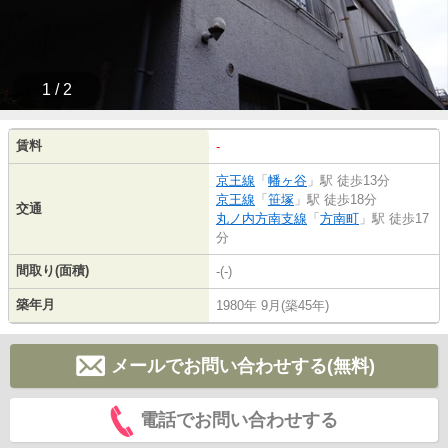
1 / 2
賃料
-
京王線
「
幡ヶ谷
」駅 徒歩13分
京王線
「
笹塚
」駅 徒歩18分
交通
丸ノ内方南支線
「
方南町
」駅 徒歩17
分
間取り(面積)
-(-)
築年月
1980年 9月(築45年)
メールでお問い合わせする(無料)
電話でお問い合わせする